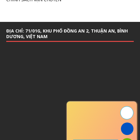
ĐỊA CHỈ: 71/01G, KHU PHỐ ĐỒNG AN 2, THUẬN AN, BÌNH
DƯƠNG, VIỆT NAM