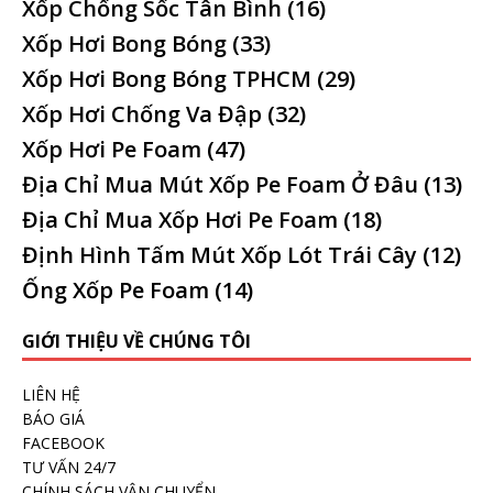
Xốp Chống Sốc Tân Bình
(16)
Xốp Hơi Bong Bóng
(33)
Xốp Hơi Bong Bóng TPHCM
(29)
Xốp Hơi Chống Va Đập
(32)
Xốp Hơi Pe Foam
(47)
Địa Chỉ Mua Mút Xốp Pe Foam Ở Đâu
(13)
Địa Chỉ Mua Xốp Hơi Pe Foam
(18)
Định Hình Tấm Mút Xốp Lót Trái Cây
(12)
Ống Xốp Pe Foam
(14)
GIỚI THIỆU VỀ CHÚNG TÔI
LIÊN HỆ
BÁO GIÁ
FACEBOOK
TƯ VẤN 24/7
CHÍNH SÁCH VẬN CHUYỂN