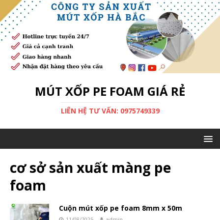
MÚT XỐP PE FOAM GIÁ RẺ
LIÊN HỆ TƯ VẤN: 0975749339
cơ sở sản xuất màng pe
foam
Cuộn mút xốp pe foam 8mm x 50m
11/08/2025
admin