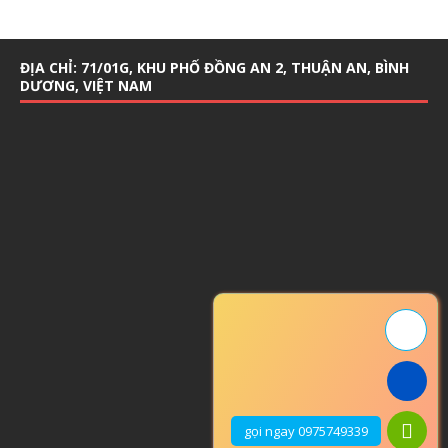
ĐỊA CHỈ: 71/01G, KHU PHỐ ĐỒNG AN 2, THUẬN AN, BÌNH
DƯƠNG, VIỆT NAM
gọi ngay 0975749339