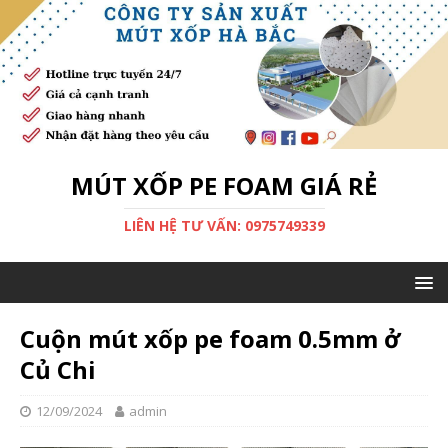
MÚT XỐP PE FOAM GIÁ RẺ
LIÊN HỆ TƯ VẤN: 0975749339
Cuộn mút xốp pe foam 0.5mm ở
Củ Chi
12/09/2024
admin