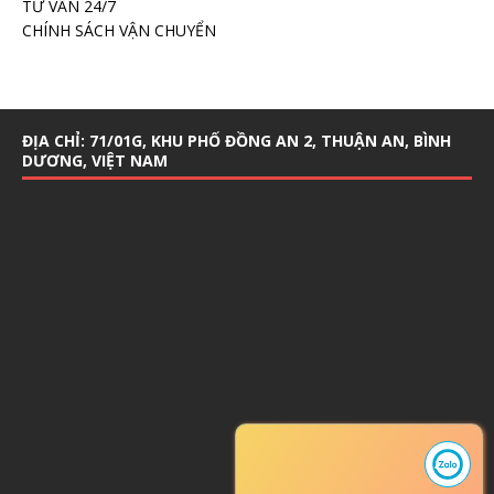
TƯ VẤN 24/7
CHÍNH SÁCH VẬN CHUYỂN
ĐỊA CHỈ: 71/01G, KHU PHỐ ĐỒNG AN 2, THUẬN AN, BÌNH
DƯƠNG, VIỆT NAM