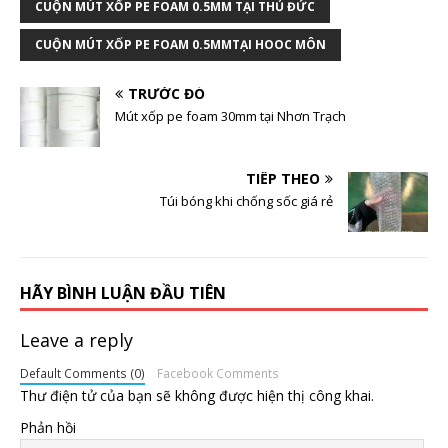
CUỘN MÚT XỐP PE FOAM 0.5MM TẠI THỦ ĐỨC
CUỘN MÚT XỐP PE FOAM 0.5MMTẠI HOOC MÔN
TRƯỚC ĐÓ
Mút xốp pe foam 30mm tại Nhơn Trạch
TIẾP THEO
Túi bóng khi chống sốc giá rẻ
HÃY BÌNH LUẬN ĐẦU TIÊN
Leave a reply
Default Comments (0)
Facebook Comments
Thư điện tử của bạn sẽ không được hiện thị công khai.
Phản hồi