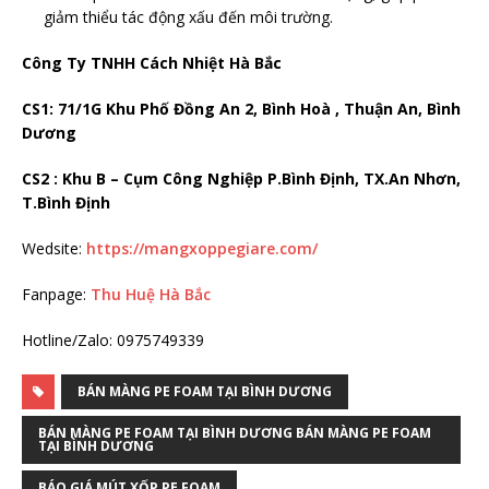
giảm thiểu tác động xấu đến môi trường.
Công Ty TNHH Cách Nhiệt Hà Bắc
CS1: 71/1G Khu Phố Đồng An 2, Bình Hoà , Thuận An, Bình
Dương
CS2 : Khu B – Cụm Công Nghiệp P.Bình Định, TX.An Nhơn,
T.Bình Định
Wedsite:
https://mangxoppegiare.com/
Fanpage:
Thu Huệ Hà Bắc
Hotline/Zalo: 0975749339
BÁN MÀNG PE FOAM TẠI BÌNH DƯƠNG
BÁN MÀNG PE FOAM TẠI BÌNH DƯƠNG BÁN MÀNG PE FOAM
TẠI BÌNH DƯƠNG
BÁO GIÁ MÚT XỐP PE FOAM