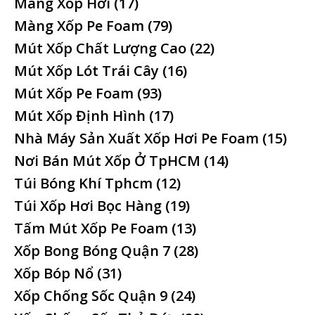
Màng Xốp Hơi
(17)
Màng Xốp Pe Foam
(79)
Mút Xốp Chất Lượng Cao
(22)
Mút Xốp Lót Trái Cây
(16)
Mút Xốp Pe Foam
(93)
Mút Xốp Định Hình
(17)
Nhà Máy Sản Xuất Xốp Hơi Pe Foam
(15)
Nơi Bán Mút Xốp Ở TpHCM
(14)
Túi Bóng Khí Tphcm
(12)
Túi Xốp Hơi Bọc Hàng
(19)
Tấm Mút Xốp Pe Foam
(13)
Xốp Bong Bóng Quận 7
(28)
Xốp Bóp Nổ
(31)
Xốp Chống Sốc Quận 9
(24)