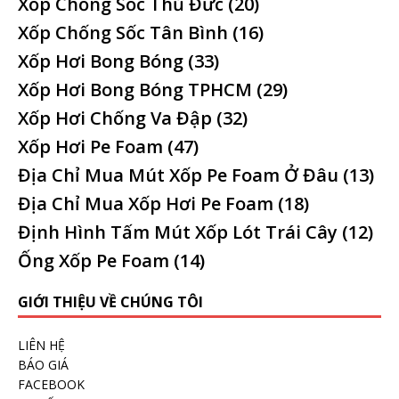
Xốp Chống Sốc Thủ Đức
(20)
Xốp Chống Sốc Tân Bình
(16)
Xốp Hơi Bong Bóng
(33)
Xốp Hơi Bong Bóng TPHCM
(29)
Xốp Hơi Chống Va Đập
(32)
Xốp Hơi Pe Foam
(47)
Địa Chỉ Mua Mút Xốp Pe Foam Ở Đâu
(13)
Địa Chỉ Mua Xốp Hơi Pe Foam
(18)
Định Hình Tấm Mút Xốp Lót Trái Cây
(12)
Ống Xốp Pe Foam
(14)
GIỚI THIỆU VỀ CHÚNG TÔI
LIÊN HỆ
BÁO GIÁ
FACEBOOK