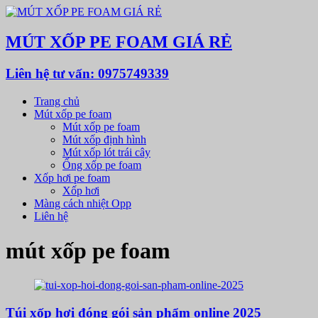
MÚT XỐP PE FOAM GIÁ RẺ
Liên hệ tư vấn: 0975749339
Trang chủ
Mút xốp pe foam
Mút xốp pe foam
Mút xốp định hình
Mút xốp lót trái cây
Ống xốp pe foam
Xốp hơi pe foam
Xốp hơi
Màng cách nhiệt Opp
Liên hệ
mút xốp pe foam
Túi xốp hơi đóng gói sản phẩm online 2025