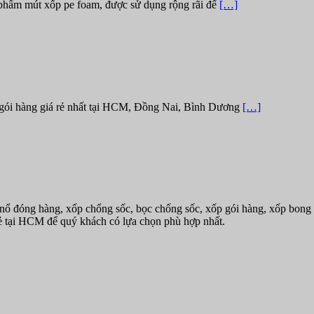
 phẩm mút xốp pe foam, được sử dụng rộng rãi để
[…]
 gói hàng giá rẻ nhất tại HCM, Đồng Nai, Bình Dương
[…]
ổ đóng hàng, xốp chống sốc, bọc chống sốc, xốp gói hàng, xốp bong 
rẻ tại HCM để quý khách có lựa chọn phù hợp nhất.