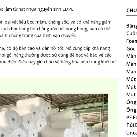
ợc làm từ hạt nhựa nguyên sinh LDPE.
CHU
t loại vật liệu bọc mềm, chống sốc, và có khả năng giảm
Băn
g cách bọc hàng hóa bằng xốp hơi bong bóng, bạn có thể
Cuộ
và hư hỏng trong quá trình vận chuyển.
Foam
Góc
nhẹ, có độ bền cao và đàn hồi tốt. Nó cung cấp khả năng
hơi gói hàng thường được sử dụng để bọc và bảo vệ các
Màn
ưu điện. Điều này giúp bảo vệ hàng hóa bên trong khỏi hư
Màn
Màn
Mút 
Mút 
Mút
Ống
Ống
PE 
Túi 
Unc