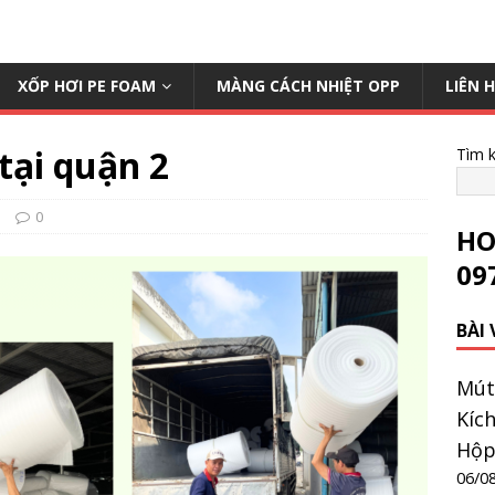
XỐP HƠI PE FOAM
MÀNG CÁCH NHIỆT OPP
LIÊN 
tại quận 2
Tìm 
m
0
HO
09
BÀI
Mút
Kíc
Hộp
06/0