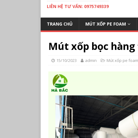
LIÊN HỆ TƯ VẤN: 0975749339
TRANG CHỦ
MÚT XỐP PE FOAM
Mút xốp bọc hàng 
15/10/2023
admin
Mút xốp pe foa