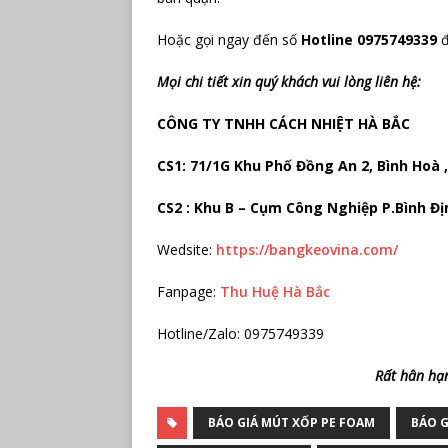
Hoặc gọi ngay đến số
Hotline 0975749339
đ
Mọi chi tiết xin quý khách vui lòng liên hệ:
CÔNG TY TNHH CÁCH NHIỆT HÀ BẮC
CS1: 71/1G Khu Phố Đồng An 2, Bình Hoà
CS2 : Khu B – Cụm Công Nghiệp P.Bình Đị
Wedsite:
https://bangkeovina.com/
Fanpage:
Thu Huệ Hà Bắc
Hotline/Zalo: 0975749339
Rất hân hạ
BÁO GIÁ MÚT XỐP PE FOAM
BÁO G