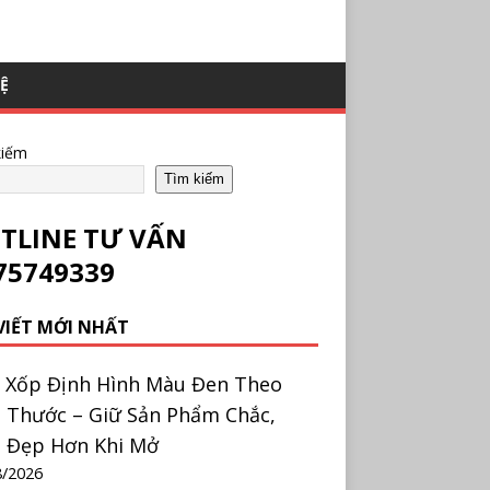
HỆ
kiếm
Tìm kiếm
TLINE TƯ VẤN
75749339
 VIẾT MỚI NHẤT
 Xốp Định Hình Màu Đen Theo
h Thước – Giữ Sản Phẩm Chắc,
 Đẹp Hơn Khi Mở
8/2026