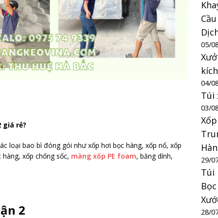
Kha
Cầu
Dịc
05/0
Xưở
kíc
04/0
Túi
03/0
Xốp
 giá rẻ?
Tru
ác loại bao bì đóng gói như xốp hơi bọc hàng, xốp nổ, xốp
Hàn
c hàng, xốp chống sốc,
màng xốp PE foam
, băng dính,
29/0
Túi
Bọc
Xướ
uận 2
28/0