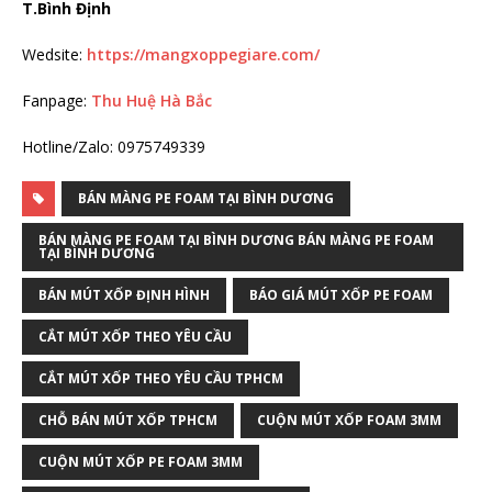
T.Bình Định
Wedsite:
https://mangxoppegiare.com/
Fanpage:
Thu Huệ Hà Bắc
Hotline/Zalo: 0975749339
BÁN MÀNG PE FOAM TẠI BÌNH DƯƠNG
BÁN MÀNG PE FOAM TẠI BÌNH DƯƠNG BÁN MÀNG PE FOAM
TẠI BÌNH DƯƠNG
BÁN MÚT XỐP ĐỊNH HÌNH
BÁO GIÁ MÚT XỐP PE FOAM
CẮT MÚT XỐP THEO YÊU CẦU
CẮT MÚT XỐP THEO YÊU CẦU TPHCM
CHỖ BÁN MÚT XỐP TPHCM
CUỘN MÚT XỐP FOAM 3MM
CUỘN MÚT XỐP PE FOAM 3MM