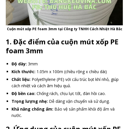
Cuộn mút xốp PE foam 3mm tại Công ty TNHH Cách Nhiệt Hà Bắc
1. Đặc điểm của cuộn mút xốp PE
foam 3mm
Độ dày:
3mm
Kích thước:
1.05m x 100m (chiều rộng x chiều dài)
Chất liệu:
Polyethylene (PE) với cấu trúc bọt khí nhỏ, giúp
cách nhiệt và cách âm hiệu quả.
Độ bền cao:
Chống rách, chịu lực tốt, đàn hồi cao.
Trọng lượng nhẹ:
Dễ dàng vận chuyển và sử dụng.
Khả năng chống ẩm:
Bảo vệ sản phẩm khỏi độ ẩm và
nước.
2. Ứng dụng của cuộn mút xốp PE