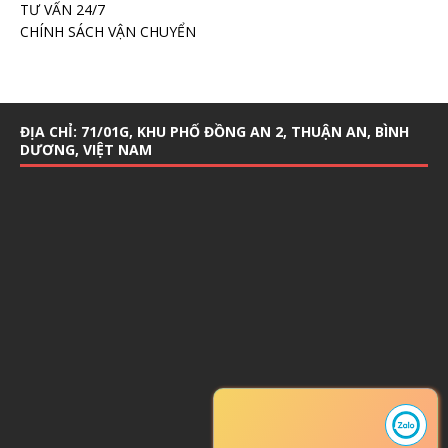
TƯ VẤN 24/7
CHÍNH SÁCH VẬN CHUYỂN
ĐỊA CHỈ: 71/01G, KHU PHỐ ĐỒNG AN 2, THUẬN AN, BÌNH
DƯƠNG, VIỆT NAM