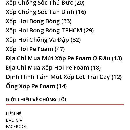
Xốp Chống Sốc Thủ Đức
(20)
Xốp Chống Sốc Tân Bình
(16)
Xốp Hơi Bong Bóng
(33)
Xốp Hơi Bong Bóng TPHCM
(29)
Xốp Hơi Chống Va Đập
(32)
Xốp Hơi Pe Foam
(47)
Địa Chỉ Mua Mút Xốp Pe Foam Ở Đâu
(13)
Địa Chỉ Mua Xốp Hơi Pe Foam
(18)
Định Hình Tấm Mút Xốp Lót Trái Cây
(12)
Ống Xốp Pe Foam
(14)
GIỚI THIỆU VỀ CHÚNG TÔI
LIÊN HỆ
BÁO GIÁ
FACEBOOK