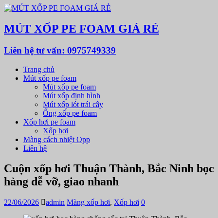
MÚT XỐP PE FOAM GIÁ RẺ
Liên hệ tư vấn: 0975749339
Trang chủ
Mút xốp pe foam
Mút xốp pe foam
Mút xốp định hình
Mút xốp lót trái cây
Ống xốp pe foam
Xốp hơi pe foam
Xốp hơi
Màng cách nhiệt Opp
Liên hệ
Cuộn xốp hơi Thuận Thành, Bắc Ninh bọc
hàng dễ vỡ, giao nhanh
22/06/2026
admin
Màng xốp hơi
,
Xốp hơi
0