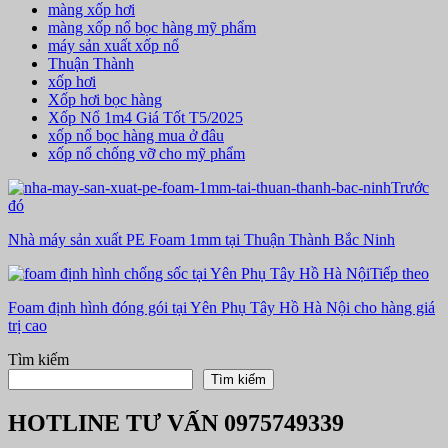
màng xốp hơi
màng xốp nổ bọc hàng mỹ phẩm
máy sản xuất xốp nổ
Thuận Thành
xốp hơi
Xốp hơi bọc hàng
Xốp Nổ 1m4 Giá Tốt T5/2025
xốp nổ bọc hàng mua ở đâu
xốp nổ chống vỡ cho mỹ phẩm
Trước
đó
Nhà máy sản xuất PE Foam 1mm tại Thuận Thành Bắc Ninh
Tiếp theo
Foam định hình đóng gói tại Yên Phụ Tây Hồ Hà Nội cho hàng giá
trị cao
Tìm kiếm
Tìm kiếm
HOTLINE TƯ VẤN
0975749339