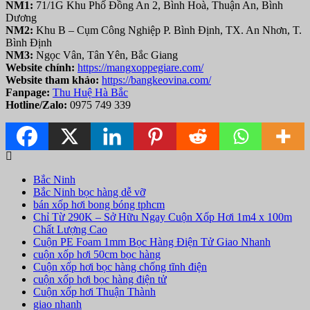
NM1:
71/1G Khu Phố Đồng An 2, Bình Hoà, Thuận An, Bình
Dương
NM2:
Khu B – Cụm Công Nghiệp P. Bình Định, TX. An Nhơn, T.
Bình Định
NM3:
Ngọc Vân, Tân Yên, Bắc Giang
Website chính:
https://mangxoppegiare.com/
Website tham khảo:
https://bangkeovina.com/
Fanpage:
T
hu Huệ Hà Bắc
Hotline/Zalo:
0975 749 339
Bắc Ninh
Bắc Ninh bọc hàng dễ vỡ
bán xốp hơi bong bóng tphcm
Chỉ Từ 290K – Sở Hữu Ngay Cuộn Xốp Hơi 1m4 x 100m
Chất Lượng Cao
Cuộn PE Foam 1mm Bọc Hàng Điện Tử Giao Nhanh
cuộn xốp hơi 50cm bọc hàng
Cuộn xốp hơi bọc hàng chống tĩnh điện
cuộn xốp hơi bọc hàng điện tử
Cuộn xốp hơi Thuận Thành
giao nhanh