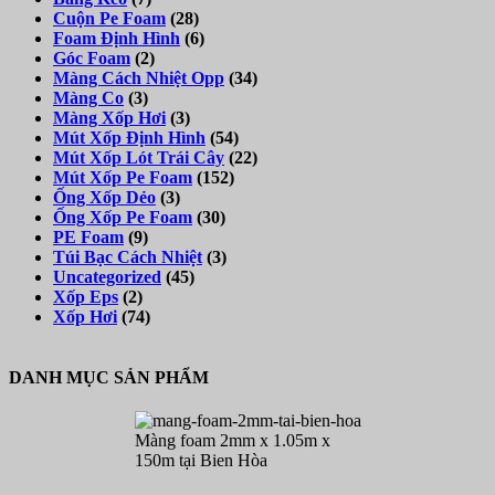
Cuộn Pe Foam
(28)
Foam Định Hình
(6)
Góc Foam
(2)
Màng Cách Nhiệt Opp
(34)
Màng Co
(3)
Màng Xốp Hơi
(3)
Mút Xốp Định Hình
(54)
Mút Xốp Lót Trái Cây
(22)
Mút Xốp Pe Foam
(152)
Ống Xốp Dẻo
(3)
Ống Xốp Pe Foam
(30)
PE Foam
(9)
Túi Bạc Cách Nhiệt
(3)
Uncategorized
(45)
Xốp Eps
(2)
Xốp Hơi
(74)
DANH MỤC SẢN PHẨM
Màng foam 2mm x 1.05m x
150m tại Bien Hòa