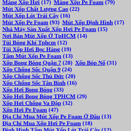
Màng Xốp Hơi
(17)
Màng Xốp Pe Foam
(79)
Mút Xốp Chất Lượng Cao
(22)
Mút Xốp Lót Trái Cây
(16)
Mút Xốp Pe Foam
(93)
Mút Xốp Định Hình
(17)
Nhà Máy Sản Xuất Xốp Hơi Pe Foam
(15)
Nơi Bán Mút Xốp Ở TpHCM
(14)
Túi Bóng Khí Tphcm
(12)
Túi Xốp Hơi Bọc Hàng
(19)
Tấm Mút Xốp Pe Foam
(13)
Xốp Bong Bóng Quận 7
(28)
Xốp Bóp Nổ
(31)
Xốp Chống Sốc Quận 9
(24)
Xốp Chống Sốc Thủ Đức
(20)
Xốp Chống Sốc Tân Bình
(16)
Xốp Hơi Bong Bóng
(33)
Xốp Hơi Bong Bóng TPHCM
(29)
Xốp Hơi Chống Va Đập
(32)
Xốp Hơi Pe Foam
(47)
Địa Chỉ Mua Mút Xốp Pe Foam Ở Đâu
(13)
Địa Chỉ Mua Xốp Hơi Pe Foam
(18)
Định Hình Tấm Mút Xốp Lót Trái Cây
(12)