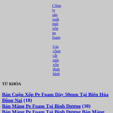
Công
ty
sản
xuất
mút
xốp
pe
foam
Gia
công
cắt
mút
xốp
định
hình
TỪ KHÓA
Bán Cuộn Xốp Pe Foam Dày 50mm Tại Biên Hòa
Đồng Nai
(18)
Bán Màng Pe Foam Tại Bình Dương
(38)
Bán Màng Pe Foam Tại Bình Dương Bán Màng