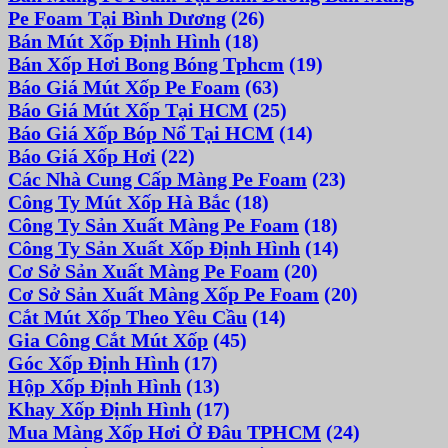
Pe Foam Tại Bình Dương
(26)
Bán Mút Xốp Định Hình
(18)
Bán Xốp Hơi Bong Bóng Tphcm
(19)
Báo Giá Mút Xốp Pe Foam
(63)
Báo Giá Mút Xốp Tại HCM
(25)
Báo Giá Xốp Bóp Nổ Tại HCM
(14)
Báo Giá Xốp Hơi
(22)
Các Nhà Cung Cấp Màng Pe Foam
(23)
Công Ty Mút Xốp Hà Bắc
(18)
Công Ty Sản Xuất Màng Pe Foam
(18)
Công Ty Sản Xuất Xốp Định Hình
(14)
Cơ Sở Sản Xuất Màng Pe Foam
(20)
Cơ Sở Sản Xuất Màng Xốp Pe Foam
(20)
Cắt Mút Xốp Theo Yêu Cầu
(14)
Gia Công Cắt Mút Xốp
(45)
Góc Xốp Định Hình
(17)
Hộp Xốp Định Hình
(13)
Khay Xốp Định Hình
(17)
Mua Màng Xốp Hơi Ở Đâu TPHCM
(24)