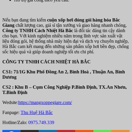
Nếu bạn đang tìm kiếm
cuộn xốp hơi đóng gói hàng hóa Bắc
Giang
chất lượng cao, giá sỉ tận xưởng và giao hàng nhanh chóng,
Công ty TNHH Cách Nhiệt Hà Bắc
là đối tác đáng tin cậy dành
cho bạn. Với kinh nghiệm nhiều năm trong lĩnh vực sản xuất vật
liệu đóng gói, hệ thống nhà máy hiện đại và dịch vụ chuyên nghiệp,
Hà Bắc cam kết mang đến những sản phẩm xốp hơi bền đẹp, chống
sốc hiệu quả và giúp doanh nghiệp tối ưu chi phí.
CÔNG TY TNHH CÁCH NHIỆT HÀ BẮC
CS1: 71/1G Khu Phố Đồng An 2, Bình Hoà , Thuận An, Bình
Dương
CS2 : Khu B – Cụm Công Nghiệp P.Bình Định, TX.An Nhơn,
T.Bình Định
Wedsite
:
https://mangxoppegiare.com/
Fanpage:
Thu Huệ Hà Bắc
Hotline/Zalo:
0975.749.339