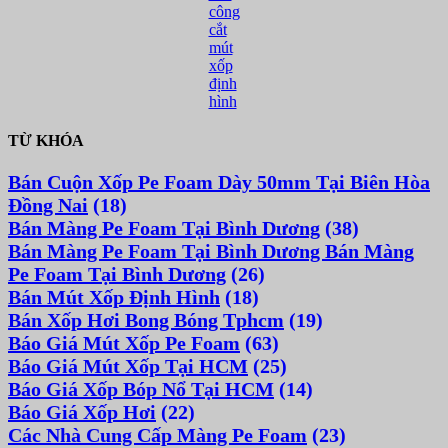
công
cắt
mút
xốp
định
hình
TỪ KHÓA
Bán Cuộn Xốp Pe Foam Dày 50mm Tại Biên Hòa
Đồng Nai
(18)
Bán Màng Pe Foam Tại Bình Dương
(38)
Bán Màng Pe Foam Tại Bình Dương Bán Màng
Pe Foam Tại Bình Dương
(26)
Bán Mút Xốp Định Hình
(18)
Bán Xốp Hơi Bong Bóng Tphcm
(19)
Báo Giá Mút Xốp Pe Foam
(63)
Báo Giá Mút Xốp Tại HCM
(25)
Báo Giá Xốp Bóp Nổ Tại HCM
(14)
Báo Giá Xốp Hơi
(22)
Các Nhà Cung Cấp Màng Pe Foam
(23)