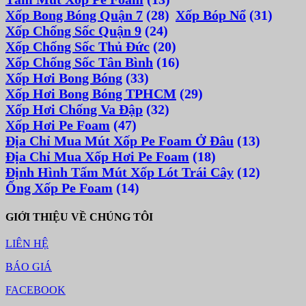
Xốp Bong Bóng Quận 7
(28)
Xốp Bóp Nổ
(31)
Xốp Chống Sốc Quận 9
(24)
Xốp Chống Sốc Thủ Đức
(20)
Xốp Chống Sốc Tân Bình
(16)
Xốp Hơi Bong Bóng
(33)
Xốp Hơi Bong Bóng TPHCM
(29)
Xốp Hơi Chống Va Đập
(32)
Xốp Hơi Pe Foam
(47)
Địa Chỉ Mua Mút Xốp Pe Foam Ở Đâu
(13)
Địa Chỉ Mua Xốp Hơi Pe Foam
(18)
Định Hình Tấm Mút Xốp Lót Trái Cây
(12)
Ống Xốp Pe Foam
(14)
GIỚI THIỆU VỀ CHÚNG TÔI
LIÊN HỆ
BÁO GIÁ
FACEBOOK