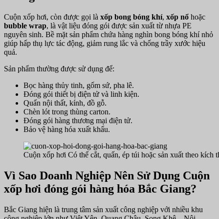
Cuộn xốp hơi, còn được gọi là
xốp bong bóng khí
,
xốp nổ
hoặc
bubble wrap
, là vật liệu đóng gói được sản xuất từ nhựa PE
nguyên sinh. Bề mặt sản phẩm chứa hàng nghìn bong bóng khí nhỏ
giúp hấp thụ lực tác động, giảm rung lắc và chống trầy xước hiệu
quả.
Sản phẩm thường được sử dụng để:
Bọc hàng thủy tinh, gốm sứ, pha lê.
Đóng gói thiết bị điện tử và linh kiện.
Quấn nội thất, kính, đồ gỗ.
Chèn lót trong thùng carton.
Đóng gói hàng thương mại điện tử.
Bảo vệ hàng hóa xuất khẩu.
Cuộn xốp hơi Có thể cắt, quấn, ép túi hoặc sản xuất theo kích 
Vì Sao Doanh Nghiệp Nên Sử Dụng Cuộn
xốp hơi đóng gói hàng hóa Bắc Giang?
Bắc Giang hiện là trung tâm sản xuất công nghiệp với nhiều khu
công nghiệp lớn như Việt Yên, Quang Châu, Song Khê – Nội