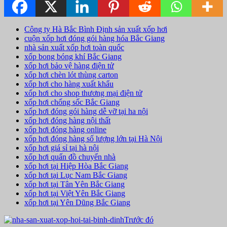
Công ty Hà Bắc Bình Định sản xuất xốp hơi
cuộn xốp hơi đóng gói hàng hóa Bắc Giang
nhà sản xuất xốp hơi toàn quốc
xốp bong bóng khí Bắc Giang
xốp hơi bảo vệ hàng điện tử
xốp hơi chèn lót thùng carton
xốp hơi cho hàng xuất khẩu
xốp hơi cho shop thương mại điện tử
xốp hơi chống sốc Bắc Giang
xốp hơi đóng gói hàng dễ vỡ tại ha nội
xốp hơi đóng hàng nội thất
xốp hơi đóng hàng online
xốp hơi đóng hàng số lượng lớn tại Hà Nội
xốp hơi giá sỉ tại hà nội
xốp hơi quấn đồ chuyển nhà
xốp hơi tại Hiệp Hòa Bắc Giang
xốp hơi tại Lục Nam Bắc Giang
xốp hơi tại Tân Yên Bắc Giang
xốp hơi tại Việt Yên Bắc Giang
xốp hơi tại Yên Dũng Bắc Giang
Trước đó