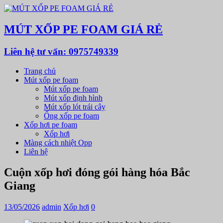
MÚT XỐP PE FOAM GIÁ RẺ
Liên hệ tư vấn: 0975749339
Trang chủ
Mút xốp pe foam
Mút xốp pe foam
Mút xốp định hình
Mút xốp lót trái cây
Ống xốp pe foam
Xốp hơi pe foam
Xốp hơi
Màng cách nhiệt Opp
Liên hệ
Cuộn xốp hơi đóng gói hàng hóa Bắc
Giang
13/05/2026
admin
Xốp hơi
0