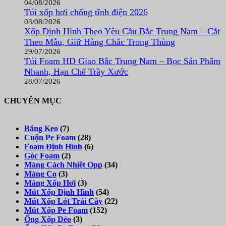
04/08/2026
Túi xốp hơi chống tĩnh điện 2026
03/08/2026
Xốp Định Hình Theo Yêu Cầu Bắc Trung Nam – Cắt
Theo Mẫu, Giữ Hàng Chắc Trong Thùng
29/07/2026
Túi Foam HD Giao Bắc Trung Nam – Bọc Sản Phẩm
Nhanh, Hạn Chế Trầy Xước
28/07/2026
CHUYÊN MỤC
Băng Keo
(7)
Cuộn Pe Foam
(28)
Foam Định Hình
(6)
Góc Foam
(2)
Màng Cách Nhiệt Opp
(34)
Màng Co
(3)
Màng Xốp Hơi
(3)
Mút Xốp Định Hình
(54)
Mút Xốp Lót Trái Cây
(22)
Mút Xốp Pe Foam
(152)
Ống Xốp Dẻo
(3)