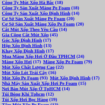
Công Ty Mút Xốp Hà Bắc
(18)
Công Ty Sản Xuất Màng Pe Foam
(18)
Công Ty Sản Xuất Xốp Định Hình
(14)
Cơ Sở Sản Xuất Màng Pe Foam
(20)
Cơ Sở Sản Xuất Màng Xốp Pe Foam
(20)
Cắt Mút Xốp Theo Yêu Cầu
(14)
Gia Công Cắt Mút Xốp
(45)
Góc Xốp Định Hình
(17)
Hộp Xốp Định Hình
(13)
Khay Xốp Định Hình
(17)
Mua Màng Xốp Hơi Ở Đâu TPHCM
(24)
Màng Xốp Hơi
(17)
Màng Xốp Pe Foam
(79)
Mút Xốp Chất Lượng Cao
(22)
Mút Xốp Lót Trái Cây
(16)
Mút Xốp Pe Foam
(93)
Mút Xốp Định Hình
(17)
Nhà Máy Sản Xuất Xốp Hơi Pe Foam
(15)
Nơi Bán Mút Xốp Ở TpHCM
(14)
Túi Bóng Khí Tphcm
(12)
Túi Xốp Hơi Bọc Hàng
(19)
Tấm Mút Xốp Pe Foam
(13)