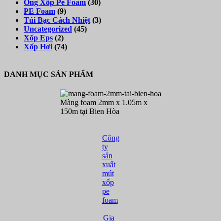
Ống Xốp Pe Foam
(30)
PE Foam
(9)
Túi Bạc Cách Nhiệt
(3)
Uncategorized
(45)
Xốp Eps
(2)
Xốp Hơi
(74)
DANH MỤC SẢN PHẨM
Màng foam 2mm x 1.05m x
150m tại Bien Hòa
Công
ty
sản
xuất
mút
xốp
pe
foam
Gia