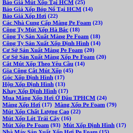
Báo Giá Mút Xốp Tại HCM
(25)
Báo Giá Xốp Bóp Nổ Tại HCM
(14)
Báo Giá Xốp Hơi
(22)
Các Nhà Cung Cấp Màng Pe Foam
(23)
Công Ty Mút Xốp Hà Bắc
(18)
Công Ty Sản Xuất Màng Pe Foam
(18)
Công Ty Sản Xuất Xốp Định Hình
(14)
Cơ Sở Sản Xuất Màng Pe Foam
(20)
Cơ Sở Sản Xuất Màng Xốp Pe Foam
(20)
Cắt Mút Xốp Theo Yêu Cầu
(14)
Gia Công Cắt Mút Xốp
(45)
Góc Xốp Định Hình
(17)
Hộp Xốp Định Hình
(13)
Khay Xốp Định Hình
(17)
Mua Màng Xốp Hơi Ở Đâu TPHCM
(24)
Màng Xốp Hơi
(17)
Màng Xốp Pe Foam
(79)
Mút Xốp Chất Lượng Cao
(22)
Mút Xốp Lót Trái Cây
(16)
Mút Xốp Pe Foam
(93)
Mút Xốp Định Hình
(17)
Nhà Máy Sản Xuất Xốp Hơi Pe Foam
(15)