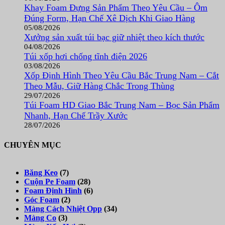
Khay Foam Đựng Sản Phẩm Theo Yêu Cầu – Ôm
Đúng Form, Hạn Chế Xê Dịch Khi Giao Hàng
05/08/2026
Xưởng sản xuất túi bạc giữ nhiệt theo kích thước
04/08/2026
Túi xốp hơi chống tĩnh điện 2026
03/08/2026
Xốp Định Hình Theo Yêu Cầu Bắc Trung Nam – Cắt
Theo Mẫu, Giữ Hàng Chắc Trong Thùng
29/07/2026
Túi Foam HD Giao Bắc Trung Nam – Bọc Sản Phẩm
Nhanh, Hạn Chế Trầy Xước
28/07/2026
CHUYÊN MỤC
Băng Keo
(7)
Cuộn Pe Foam
(28)
Foam Định Hình
(6)
Góc Foam
(2)
Màng Cách Nhiệt Opp
(34)
Màng Co
(3)