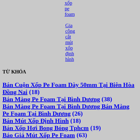
xốp
pe
foam
Gia
công
cắt
mút
xốp
định
hình
TỪ KHÓA
Bán Cuộn Xốp Pe Foam Dày 50mm Tại Biên Hòa
Đồng Nai
(18)
Bán Màng Pe Foam Tại Bình Dương
(38)
Bán Màng Pe Foam Tại Bình Dương Bán Màng
Pe Foam Tại Bình Dương
(26)
Bán Mút Xốp Định Hình
(18)
Bán Xốp Hơi Bong Bóng Tphcm
(19)
Báo Giá Mút Xốp Pe Foam
(63)