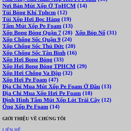
Nơi Bán Mút Xốp Ở TpHCM
(14)
Túi Bóng Khí Tphcm
(12)
Túi Xốp Hơi Bọc Hàng
(19)
Tấm Mút Xốp Pe Foam
(13)
Xốp Bong Bóng Quận 7
(28)
Xốp Bóp Nổ
(31)
Xốp Chống Sốc Quận 9
(24)
Xốp Chống Sốc Thủ Đức
(20)
Xốp Chống Sốc Tân Bình
(16)
Xốp Hơi Bong Bóng
(33)
Xốp Hơi Bong Bóng TPHCM
(29)
Xốp Hơi Chống Va Đập
(32)
Xốp Hơi Pe Foam
(47)
Địa Chỉ Mua Mút Xốp Pe Foam Ở Đâu
(13)
Địa Chỉ Mua Xốp Hơi Pe Foam
(18)
Định Hình Tấm Mút Xốp Lót Trái Cây
(12)
Ống Xốp Pe Foam
(14)
GIỚI THIỆU VỀ CHÚNG TÔI
LIÊN HỆ