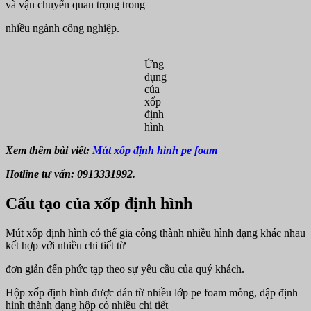
và vận chuyển quan trọng trong
nhiều ngành công nghiệp.
Ứng
dụng
của
xốp
định
hình
Xem thêm bài viết:
Mút xốp định hình pe foam
Hotline tư vấn: 0913331992.
Cấu tạo của xốp định hình
Mút xốp định hình có thể gia công thành nhiều hình dạng khác nhau
kết hợp với nhiều chi tiết từ
đơn giản đến phức tạp theo sự yêu cầu của quý khách.
Hộp xốp định hình được dán từ nhiều lớp pe foam mỏng, dập định
hình thành dạng hộp có nhiều chi tiết