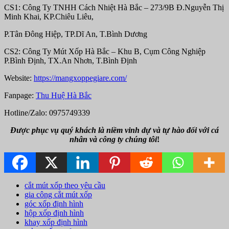
CS1: Công Ty TNHH Cách Nhiệt Hà Bắc – 273/9B Đ.Nguyễn Thị
Minh Khai, KP.Chiêu Liêu,
P.Tân Đông Hiệp, TP.Dĩ An, T.Bình Dương
CS2: Công Ty Mút Xốp Hà Bắc – Khu B, Cụm Công Nghiệp
P.Bình Định, TX.An Nhơn, T.Bình Định
Website:
https://mangxoppegiare.com/
Fanpage:
Thu Huệ Hà Bắc
Hotline/Zalo: 0975749339
Được phục vụ quý khách là niềm vinh dự và tự hào đối với cá
nhân và công ty chúng tôi
!
cắt mút xốp theo yêu cầu
gia công cắt mút xốp
góc xốp định hình
hộp xốp định hình
khay xốp định hình