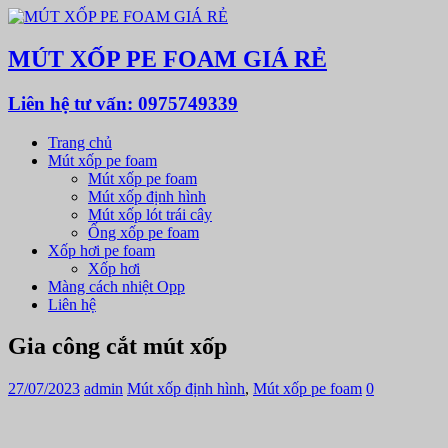
MÚT XỐP PE FOAM GIÁ RẺ
Liên hệ tư vấn: 0975749339
Trang chủ
Mút xốp pe foam
Mút xốp pe foam
Mút xốp định hình
Mút xốp lót trái cây
Ống xốp pe foam
Xốp hơi pe foam
Xốp hơi
Màng cách nhiệt Opp
Liên hệ
Gia công cắt mút xốp
27/07/2023
admin
Mút xốp định hình
,
Mút xốp pe foam
0