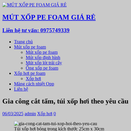
MÚT XỐP PE FOAM GIÁ RẺ
Liên hệ tư vấn: 0975749339
Trang chủ
Mút xốp pe foam
Mút xốp pe foam
Mút xốp định hình
Mút xốp lót trái cây
Ống xốp pe foam
Xốp hơi pe foam
Xốp hơi
Màng cách nhiệt Opp
Liên hệ
Gia công cắt tấm, túi xốp hơi theo yêu cầu
06/03/2025
admin
Xốp hơi
0
Túi xốp hơi bóng trong kích thước 25cm x 30cm