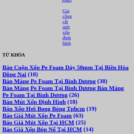
foam
Gia
công
cắt
mút
xốp
định
hình
TỪ KHÓA
Bán Cuộn Xốp Pe Foam Dày 50mm Tại Biên Hòa
Đồng Nai
(18)
Bán Màng Pe Foam Tại Bình Dương
(38)
Bán Màng Pe Foam Tại Bình Dương Bán Màng
Pe Foam Tại Bình Dương
(26)
Bán Mút Xốp Định Hình
(18)
Bán Xốp Hơi Bong Bóng Tphcm
(19)
Báo Giá Mút Xốp Pe Foam
(63)
Báo Giá Mút Xốp Tại HCM
(25)
Báo Giá Xốp Bóp Nổ Tại HCM
(14)