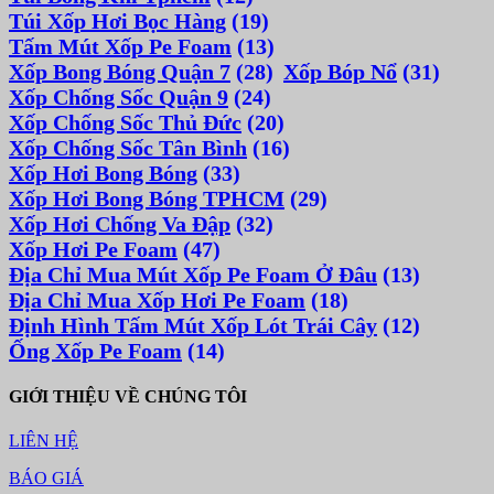
Túi Xốp Hơi Bọc Hàng
(19)
Tấm Mút Xốp Pe Foam
(13)
Xốp Bong Bóng Quận 7
(28)
Xốp Bóp Nổ
(31)
Xốp Chống Sốc Quận 9
(24)
Xốp Chống Sốc Thủ Đức
(20)
Xốp Chống Sốc Tân Bình
(16)
Xốp Hơi Bong Bóng
(33)
Xốp Hơi Bong Bóng TPHCM
(29)
Xốp Hơi Chống Va Đập
(32)
Xốp Hơi Pe Foam
(47)
Địa Chỉ Mua Mút Xốp Pe Foam Ở Đâu
(13)
Địa Chỉ Mua Xốp Hơi Pe Foam
(18)
Định Hình Tấm Mút Xốp Lót Trái Cây
(12)
Ống Xốp Pe Foam
(14)
GIỚI THIỆU VỀ CHÚNG TÔI
LIÊN HỆ
BÁO GIÁ