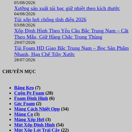
05/08/2026
Xưởng sản xuất túi bạc giữ nhiệt theo kích thước
04/08/2026
Túi xốp hơi chống tĩnh điện 2026
03/08/2026
Xốp Định Hình Theo Yêu Cầu Bắc Trung Nam – Cắt
Theo Mẫu, Giữ Hàng Chắc Trong Thùng
29/07/2026
Túi Foam HD Giao Bắc Trung Nam – Bọc Sản Phẩm
Nhanh, Hạn Chế Trầy Xước
28/07/2026
CHUYÊN MỤC
Băng Keo
(7)
Cuộn Pe Foam
(28)
Foam Định Hình
(6)
Góc Foam
(2)
Màng Cách Nhiệt Opp
(34)
Màng Co
(3)
Màng Xốp Hơi
(3)
Mút Xốp Định Hình
(54)
Mút Xốp Lót Trái Cây
(22)