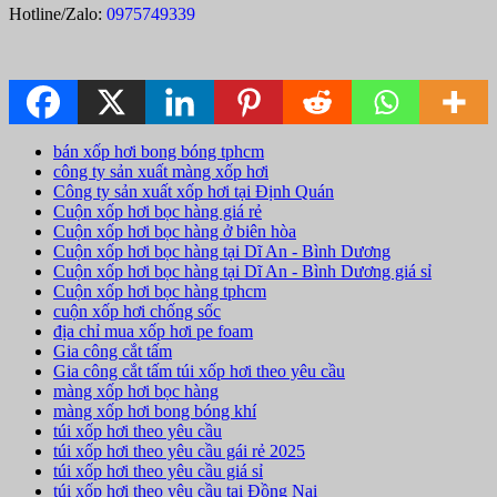
Hotline/Zalo:
0975749339
bán xốp hơi bong bóng tphcm
công ty sản xuất màng xốp hơi
Công ty sản xuất xốp hơi tại Định Quán
Cuộn xốp hơi bọc hàng giá rẻ
Cuộn xốp hơi bọc hàng ở biên hòa
Cuộn xốp hơi bọc hàng tại Dĩ An - Bình Dương
Cuộn xốp hơi bọc hàng tại Dĩ An - Bình Dương giá sỉ
Cuộn xốp hơi bọc hàng tphcm
cuộn xốp hơi chống sốc
địa chỉ mua xốp hơi pe foam
Gia công cắt tấm
Gia công cắt tấm túi xốp hơi theo yêu cầu
màng xốp hơi bọc hàng
màng xốp hơi bong bóng khí
túi xốp hơi theo yêu cầu
túi xốp hơi theo yêu cầu gái rẻ 2025
túi xốp hơi theo yêu cầu giá sỉ
túi xốp hơi theo yêu cầu tại Đồng Nai