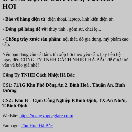
HƠI
•
Bảo vệ hàng điện tử
: điện thoại, laptop, linh kiện điện tử.
•
Đóng gói hàng dễ vỡ
: thủy tinh , gốm sư, chai lọ,..
•
Chống trầy xước sản phầm:
nội thất, đồ gia dụng, mỹ phẩm cao
cấp.
Nếu bạn đang cần cắt tấm, túi xốp hơi theo yêu cầu, hãy liên hệ
ngay đến CÔNG TY TNHH CÁCH NHIỆT HÀ BẮC để được tư
vấn và báo giá nhé!
Công Ty TNHH Cách Nhiệt Hà Bắc
CS1: 71/1G Khu Phố Đồng An 2, Bình Hoà , Thuận An, Bình
Dương
CS2 : Khu B – Cụm Công Nghiệp P.Bình Định, TX.An Nhơn,
T.Bình Định
Wedsite:
https://mangxoppegiare.com/
Fanpage:
Thu Huệ Hà Bắc