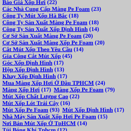
Báo Giá Xốp Hơi
(22)
Các Nhà Cung Cấp Màng Pe Foam
(23)
Công Ty Mút Xốp Hà Bắc
(18)
Công Ty Sản Xuất Màng Pe Foam
(18)
Công Ty Sản Xuất Xốp Định Hình
(14)
Cơ Sở Sản Xuất Màng Pe Foam
(20)
Cơ Sở Sản Xuất Màng Xốp Pe Foam
(20)
Cắt Mút Xốp Theo Yêu Cầu
(14)
Gia Công Cắt Mút Xốp
(45)
Góc Xốp Định Hình
(17)
Hộp Xốp Định Hình
(13)
Khay Xốp Định Hình
(17)
Mua Màng Xốp Hơi Ở Đâu TPHCM
(24)
Màng Xốp Hơi
(17)
Màng Xốp Pe Foam
(79)
Mút Xốp Chất Lượng Cao
(22)
Mút Xốp Lót Trái Cây
(16)
Mút Xốp Pe Foam
(93)
Mút Xốp Định Hình
(17)
Nhà Máy Sản Xuất Xốp Hơi Pe Foam
(15)
Nơi Bán Mút Xốp Ở TpHCM
(14)
Túi Bóng Khí Tphcm
(12)