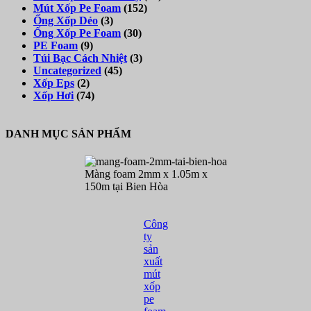
Mút Xốp Pe Foam
(152)
Ống Xốp Dẻo
(3)
Ống Xốp Pe Foam
(30)
PE Foam
(9)
Túi Bạc Cách Nhiệt
(3)
Uncategorized
(45)
Xốp Eps
(2)
Xốp Hơi
(74)
DANH MỤC SẢN PHẨM
Màng foam 2mm x 1.05m x
150m tại Bien Hòa
Công
ty
sản
xuất
mút
xốp
pe