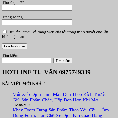
Thư điện tử
*
Trang Mạng
Lưu tên, email và trang web của tôi trong trình duyệt cho lần
bình luận sau.
Tìm kiếm
Tìm kiếm
HOTLINE TƯ VẤN
0975749339
BÀI VIẾT MỚI NHẤT
Mút Xốp Định Hình Màu Đen Theo Kích Thước –
Giữ Sản Phẩm Chắc, Hộp Đẹp Hơn Khi Mở
06/08/2026
Khay Foam Đựng Sản Phẩm Theo Yêu Cầu – Ôm
Đúng Form, Hạn Chế Xê Dịch Khi Giao Hàng