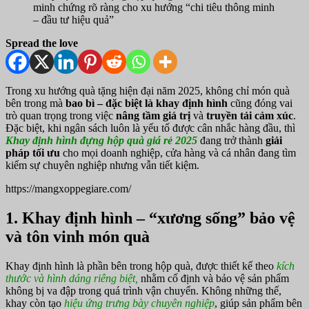
minh chứng rõ ràng cho xu hướng “chi tiêu thông minh
– đầu tư hiệu quả”
Spread the love
Trong xu hướng quà tặng hiện đại năm 2025, không chỉ món quà
bên trong mà
bao bì – đặc biệt là khay định hình
cũng đóng vai
trò quan trọng trong việc
nâng tầm giá trị
và
truyền tải cảm xúc
.
Đặc biệt, khi ngân sách luôn là yếu tố được cân nhắc hàng đầu, thì
Khay định hình đựng hộp quà giá rẻ 2025
đang trở thành
giải
pháp tối ưu
cho mọi doanh nghiệp, cửa hàng và cá nhân đang tìm
kiếm sự chuyên nghiệp nhưng vẫn tiết kiệm.
https://mangxoppegiare.com/
1. Khay định hình – “xương sống” bảo vệ
và tôn vinh món quà
Khay định hình là phần bên trong hộp quà, được thiết kế theo
kích
thước và hình dáng riêng biệt,
nhằm cố định và bảo vệ sản phẩm
không bị va đập trong quá trình vận chuyển. Không những thế,
khay còn tạo
hiệu ứng trưng bày chuyên nghiệp
, giúp sản phẩm bên