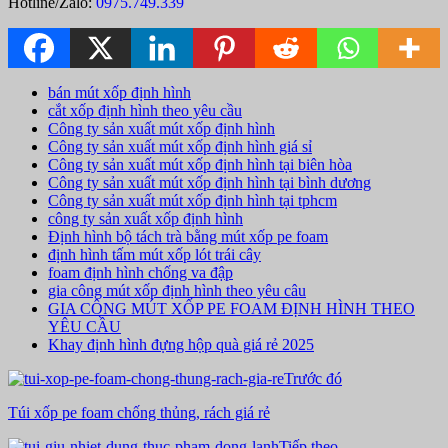
Hotline/Zalo:
0975.749.339
bán mút xốp định hình
cắt xốp định hình theo yêu cầu
Công ty sản xuất mút xốp định hình
Công ty sản xuất mút xốp định hình giá sỉ
Công ty sản xuất mút xốp định hình tại biên hòa
Công ty sản xuất mút xốp định hình tại bình dương
Công ty sản xuất mút xốp định hình tại tphcm
công ty sản xuất xốp định hình
Định hình bộ tách trà bằng mút xốp pe foam
định hình tấm mút xốp lót trái cây
foam định hình chống va đập
gia công mút xốp định hình theo yêu câu
GIA CÔNG MÚT XỐP PE FOAM ĐỊNH HÌNH THEO
YÊU CẦU
Khay định hình đựng hộp quà giá rẻ 2025
Trước đó
Túi xốp pe foam chống thủng, rách giá rẻ
Tiếp theo