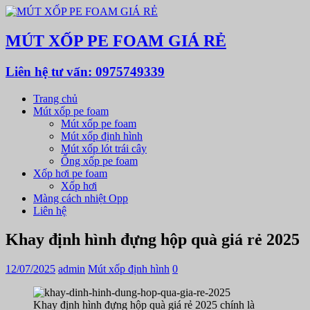
MÚT XỐP PE FOAM GIÁ RẺ
Liên hệ tư vấn: 0975749339
Trang chủ
Mút xốp pe foam
Mút xốp pe foam
Mút xốp định hình
Mút xốp lót trái cây
Ống xốp pe foam
Xốp hơi pe foam
Xốp hơi
Màng cách nhiệt Opp
Liên hệ
Khay định hình đựng hộp quà giá rẻ 2025
12/07/2025
admin
Mút xốp định hình
0
Khay định hình đựng hộp quà giá rẻ 2025 chính là