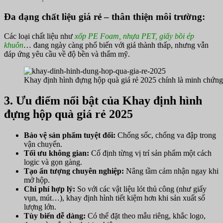
Đa dạng chất liệu giá rẻ – thân thiện môi trường:
Các loại chất liệu như
xốp PE Foam, nhựa PET, giấy bồi ép
khuôn
… đang ngày càng phổ biến với giá thành thấp, nhưng vẫn
đáp ứng yêu cầu về độ bền và thẩm mỹ.
Khay định hình đựng hộp quà giá rẻ 2025 chính là minh chứng 
3. Ưu điểm nổi bật của Khay định hình
đựng hộp quà giá rẻ 2025
Bảo vệ sản phẩm tuyệt đối:
Chống sốc, chống va đập trong
vận chuyển.
Tối ưu không gian:
Cố định từng vị trí sản phẩm một cách
logic và gọn gàng.
Tạo ấn tượng chuyên nghiệp:
Nâng tầm cảm nhận ngay khi
mở hộp.
Chi phí hợp lý:
So với các vật liệu lót thủ công (như giấy
vụn, mút…), khay định hình tiết kiệm hơn khi sản xuất số
lượng lớn.
Tùy biến dễ dàng:
Có thể đặt theo mẫu riêng, khắc logo,