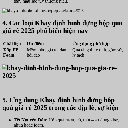
thay màu sắc tùy thương hiệu.
4. Các loại Khay định hình đựng hộp quà
giá rẻ 2025 phổ biến hiện nay
Chất liệu
Ưu điểm
Ứng dụng phù hợp
Xốp PE
Mềm, nhẹ, giá rẻ, đàn
Quà tặng thủy tinh, gốm sứ,
Foam
hồi cao
ly tách
5. Ứng dụng Khay định hình đựng hộp
quà giá rẻ 2025 trong các dịp lễ, sự kiện
Tết Nguyên Đán:
Hộp quà rượu, trà, mứt – sử dụng khay
nhựa hoặc foam.