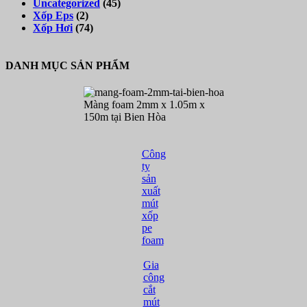
Uncategorized
(45)
Xốp Eps
(2)
Xốp Hơi
(74)
DANH MỤC SẢN PHẨM
Màng foam 2mm x 1.05m x
150m tại Bien Hòa
Công
ty
sản
xuất
mút
xốp
pe
foam
Gia
công
cắt
mút