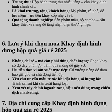
Trung thu:
Hộp bánh trung thu nhiều tầng – cần khay định
hình chính xác.
Lễ khai trương, tặng khách hàng:
Mỹ phẩm, cà phê, đồ
lưu niệm – ưu tiên khay xốp nhẹ và rẻ.
Quà tặng doanh nghiệp:
Sản phẩm mẫu, bộ combo – cần
khay thiết kế riêng để tăng nhận diện thương hiệu.
6. Lưu ý khi chọn mua Khay định hình
đựng hộp quà giá rẻ 2025
Không chỉ rẻ – mà còn phải đúng chất lượng
: Chọn khay
có độ dày phù hợp, tránh quá mỏng dễ gãy vỡ.
Ưu tiên đơn vị sản xuất trực tiếp
: Có xưởng riêng để đảm
bảo giá gốc và chủ động tiến độ.
Yêu cầu tư vấn mẫu trước khi đặt hàng số lượng lớn
:
Tránh sai sót khi sản xuất hàng loạt.
Xem xét tùy chỉnh logo/thương hiệu nếu dùng trong chiến
dịch marketing.
7. Địa chỉ cung cấp Khay định hình đựng
hộp quà giá rẻ 2025