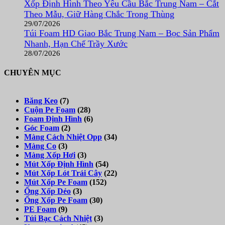
Xốp Định Hình Theo Yêu Cầu Bắc Trung Nam – Cắt
Theo Mẫu, Giữ Hàng Chắc Trong Thùng
29/07/2026
Túi Foam HD Giao Bắc Trung Nam – Bọc Sản Phẩm
Nhanh, Hạn Chế Trầy Xước
28/07/2026
CHUYÊN MỤC
Băng Keo
(7)
Cuộn Pe Foam
(28)
Foam Định Hình
(6)
Góc Foam
(2)
Màng Cách Nhiệt Opp
(34)
Màng Co
(3)
Màng Xốp Hơi
(3)
Mút Xốp Định Hình
(54)
Mút Xốp Lót Trái Cây
(22)
Mút Xốp Pe Foam
(152)
Ống Xốp Dẻo
(3)
Ống Xốp Pe Foam
(30)
PE Foam
(9)
Túi Bạc Cách Nhiệt
(3)