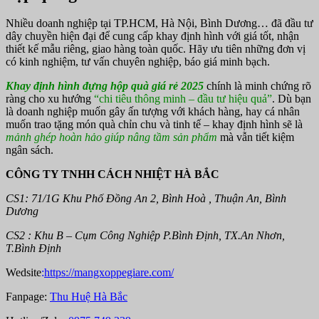
Nhiều doanh nghiệp tại TP.HCM, Hà Nội, Bình Dương… đã đầu tư
dây chuyền hiện đại để cung cấp khay định hình với giá tốt, nhận
thiết kế mẫu riêng, giao hàng toàn quốc. Hãy ưu tiên những đơn vị
có kinh nghiệm, tư vấn chuyên nghiệp, báo giá minh bạch.
Khay định hình đựng hộp quà giá rẻ 2025
chính là minh chứng rõ
ràng cho xu hướng
“chi tiêu thông minh – đầu tư hiệu quả”
. Dù bạn
là doanh nghiệp muốn gây ấn tượng với khách hàng, hay cá nhân
muốn trao tặng món quà chỉn chu và tinh tế – khay định hình sẽ là
mảnh ghép hoàn hảo giúp nâng tầm sản phẩm
mà vẫn tiết kiệm
ngân sách.
CÔNG TY TNHH CÁCH NHIỆT HÀ BẮC
CS1: 71/1G Khu Phố Đồng An 2, Bình Hoà , Thuận An, Bình
Dương
CS2 : Khu B – Cụm Công Nghiệp P.Bình Định, TX.An Nhơn,
T.Bình Định
Wedsite
:
https://mangxoppegiare.com/
Fanpage:
Thu Huệ Hà Bắc