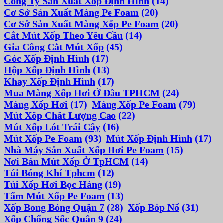
Công Ty Sản Xuất Xốp Định Hình
(14)
Cơ Sở Sản Xuất Màng Pe Foam
(20)
Cơ Sở Sản Xuất Màng Xốp Pe Foam
(20)
Cắt Mút Xốp Theo Yêu Cầu
(14)
Gia Công Cắt Mút Xốp
(45)
Góc Xốp Định Hình
(17)
Hộp Xốp Định Hình
(13)
Khay Xốp Định Hình
(17)
Mua Màng Xốp Hơi Ở Đâu TPHCM
(24)
Màng Xốp Hơi
(17)
Màng Xốp Pe Foam
(79)
Mút Xốp Chất Lượng Cao
(22)
Mút Xốp Lót Trái Cây
(16)
Mút Xốp Pe Foam
(93)
Mút Xốp Định Hình
(17)
Nhà Máy Sản Xuất Xốp Hơi Pe Foam
(15)
Nơi Bán Mút Xốp Ở TpHCM
(14)
Túi Bóng Khí Tphcm
(12)
Túi Xốp Hơi Bọc Hàng
(19)
Tấm Mút Xốp Pe Foam
(13)
Xốp Bong Bóng Quận 7
(28)
Xốp Bóp Nổ
(31)
Xốp Chống Sốc Quận 9
(24)