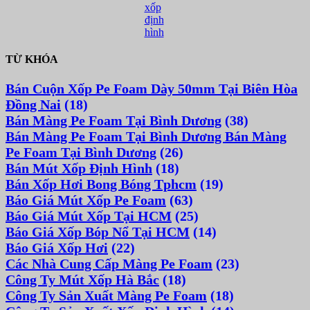
xốp
định
hình
TỪ KHÓA
Bán Cuộn Xốp Pe Foam Dày 50mm Tại Biên Hòa
Đồng Nai
(18)
Bán Màng Pe Foam Tại Bình Dương
(38)
Bán Màng Pe Foam Tại Bình Dương Bán Màng
Pe Foam Tại Bình Dương
(26)
Bán Mút Xốp Định Hình
(18)
Bán Xốp Hơi Bong Bóng Tphcm
(19)
Báo Giá Mút Xốp Pe Foam
(63)
Báo Giá Mút Xốp Tại HCM
(25)
Báo Giá Xốp Bóp Nổ Tại HCM
(14)
Báo Giá Xốp Hơi
(22)
Các Nhà Cung Cấp Màng Pe Foam
(23)
Công Ty Mút Xốp Hà Bắc
(18)
Công Ty Sản Xuất Màng Pe Foam
(18)