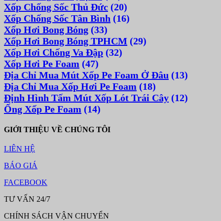
Xốp Chống Sốc Thủ Đức
(20)
Xốp Chống Sốc Tân Bình
(16)
Xốp Hơi Bong Bóng
(33)
Xốp Hơi Bong Bóng TPHCM
(29)
Xốp Hơi Chống Va Đập
(32)
Xốp Hơi Pe Foam
(47)
Địa Chỉ Mua Mút Xốp Pe Foam Ở Đâu
(13)
Địa Chỉ Mua Xốp Hơi Pe Foam
(18)
Định Hình Tấm Mút Xốp Lót Trái Cây
(12)
Ống Xốp Pe Foam
(14)
GIỚI THIỆU VỀ CHÚNG TÔI
LIÊN HỆ
BÁO GIÁ
FACEBOOK
TƯ VẤN 24/7
CHÍNH SÁCH VẬN CHUYỂN