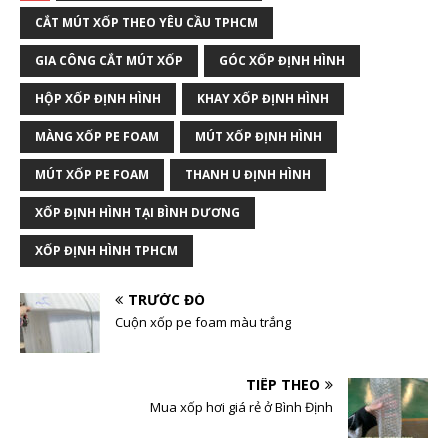
CẮT MÚT XỐP THEO YÊU CẦU TPHCM
GIA CÔNG CẮT MÚT XỐP
GÓC XỐP ĐỊNH HÌNH
HỘP XỐP ĐỊNH HÌNH
KHAY XỐP ĐỊNH HÌNH
MÀNG XỐP PE FOAM
MÚT XỐP ĐỊNH HÌNH
MÚT XỐP PE FOAM
THANH U ĐỊNH HÌNH
XỐP ĐỊNH HÌNH TẠI BÌNH DƯƠNG
XỐP ĐỊNH HÌNH TPHCM
TRƯỚC ĐÓ
Cuộn xốp pe foam màu trắng
TIẾP THEO
Mua xốp hơi giá rẻ ở Bình Định