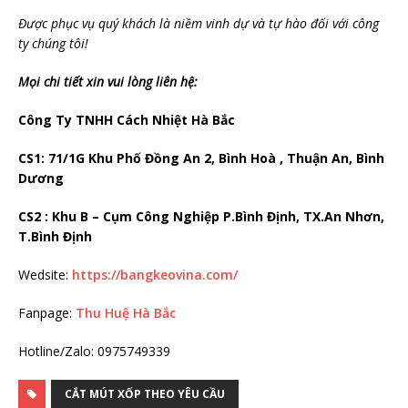
Được phục vụ quý khách là niềm vinh dự và tự hào đối với công
ty chúng tôi!
Mọi chi tiết xin vui lòng liên hệ:
Công Ty TNHH Cách Nhiệt Hà Bắc
CS1: 71/1G Khu Phố Đồng An 2, Bình Hoà , Thuận An, Bình
Dương
CS2 : Khu B – Cụm Công Nghiệp P.Bình Định, TX.An Nhơn,
T.Bình Định
Wedsite:
https://bangkeovina.com/
Fanpage:
Thu Huệ Hà Bắc
Hotline/Zalo: 0975749339
CẮT MÚT XỐP THEO YÊU CẦU