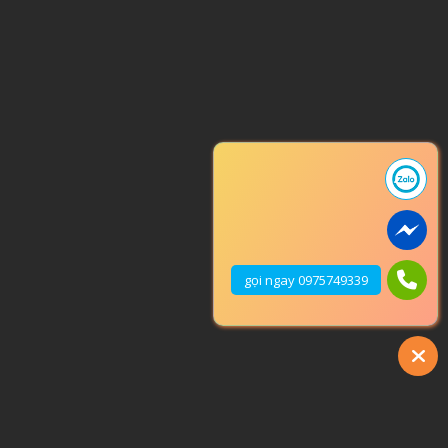
gọi ngay 0975749339