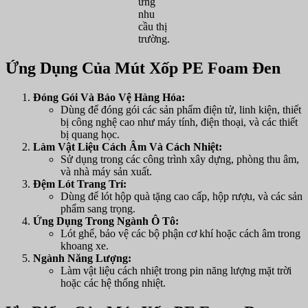
ứng
nhu
cầu thị
trường.
Ứng Dụng Của Mút Xốp PE Foam Đen
Đóng Gói Và Bảo Vệ Hàng Hóa:
Dùng để đóng gói các sản phẩm điện tử, linh kiện, thiết
bị công nghệ cao như máy tính, điện thoại, và các thiết
bị quang học.
Làm Vật Liệu Cách Âm Và Cách Nhiệt:
Sử dụng trong các công trình xây dựng, phòng thu âm,
và nhà máy sản xuất.
Đệm Lót Trang Trí:
Dùng để lót hộp quà tặng cao cấp, hộp rượu, và các sản
phẩm sang trọng.
Ứng Dụng Trong Ngành Ô Tô:
Lót ghế, bảo vệ các bộ phận cơ khí hoặc cách âm trong
khoang xe.
Ngành Năng Lượng:
Làm vật liệu cách nhiệt trong pin năng lượng mặt trời
hoặc các hệ thống nhiệt.