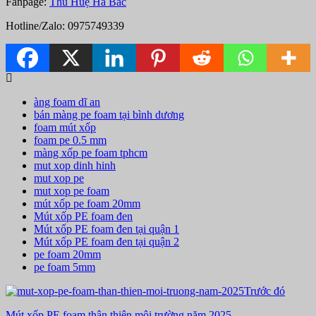
Fanpage:
Thu Huệ Hà Bắc
Hotline/Zalo: 0975749339
àng foam dĩ an
bán màng pe foam tại bình dương
foam mút xốp
foam pe 0.5 mm
màng xốp pe foam tphcm
mut xop dinh hinh
mut xop pe
mut xop pe foam
mút xốp pe foam 20mm
Mút xốp PE foam đen
Mút xốp PE foam đen tại quận 1
Mút xốp PE foam đen tại quận 2
pe foam 20mm
pe foam 5mm
Trước đó
Mút xốp PE foam thân thiện môi trường năm 2025