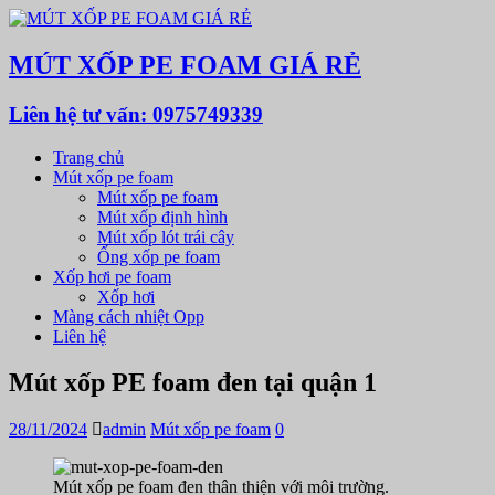
MÚT XỐP PE FOAM GIÁ RẺ
Liên hệ tư vấn: 0975749339
Trang chủ
Mút xốp pe foam
Mút xốp pe foam
Mút xốp định hình
Mút xốp lót trái cây
Ống xốp pe foam
Xốp hơi pe foam
Xốp hơi
Màng cách nhiệt Opp
Liên hệ
Mút xốp PE foam đen tại quận 1
28/11/2024
admin
Mút xốp pe foam
0
Mút xốp pe foam đen thân thiện với môi trường.