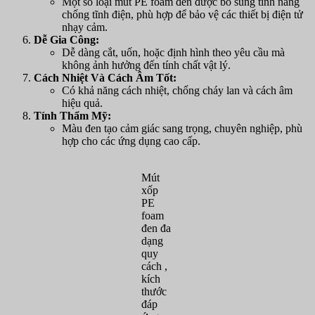
Một số loại mút PE foam đen được bổ sung tính năng
chống tĩnh điện, phù hợp để bảo vệ các thiết bị điện tử
nhạy cảm.
Dễ Gia Công:
Dễ dàng cắt, uốn, hoặc định hình theo yêu cầu mà
không ảnh hưởng đến tính chất vật lý.
Cách Nhiệt Và Cách Âm Tốt:
Có khả năng cách nhiệt, chống cháy lan và cách âm
hiệu quả.
Tính Thẩm Mỹ:
Màu đen tạo cảm giác sang trọng, chuyên nghiệp, phù
hợp cho các ứng dụng cao cấp.
Mút
xốp
PE
foam
đen đa
dạng
quy
cách ,
kích
thước
đáp