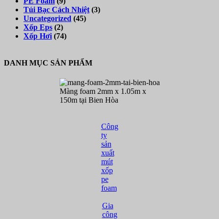
PE Foam
(9)
Túi Bạc Cách Nhiệt
(3)
Uncategorized
(45)
Xốp Eps
(2)
Xốp Hơi
(74)
DANH MỤC SẢN PHẨM
Màng foam 2mm x 1.05m x
150m tại Bien Hòa
Công
ty
sản
xuất
mút
xốp
pe
foam
Gia
công