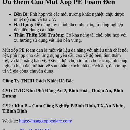
Ưu Điểm Của Mút Xốp PE Foam Đen
Bền Bỉ:
Phù hợp với các môi trường khắc nghiệt, chịu được
nhiệt độ cao và tia UV.
Đa Dụng:
Dễ dàng tùy chỉnh theo nhu cầu, từ công nghiệp
đến tiêu dùng cá nhân.
Thân Thiện Môi Trường:
Có khả năng tái chế, phù hợp với
xu hướng sử dụng vật liệu bền vững.
Mút xốp PE foam đen là một vật liệu đa năng với nhiều tính chất nổi
bật, phù hợp cho các ứng dụng yêu cầu cao về độ bền, tính thẩm
mỹ, và khả năng bảo vệ. Đây là lựa chọn tối ưu cho các ngành công
nghiệp hiện đại, từ bảo vệ sản phẩm, cách nhiệt, cách âm, đến trang
trí và gia công chuyên dụng.
Công Ty TNHH Cách Nhiệt Hà Bắc
CS1: 71/1G Khu Phố Đồng An 2, Bình Hoà , Thuận An, Bình
Dương
CS2 : Khu B – Cụm Công Nghiệp P.Bình Định, TX.An Nhơn,
T.Bình Định
Wedsite:
https://mangxoppegiare.com/