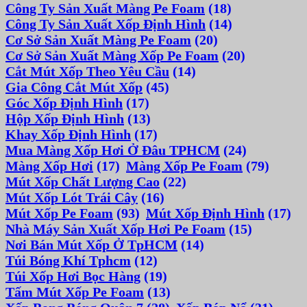
Công Ty Sản Xuất Màng Pe Foam
(18)
Công Ty Sản Xuất Xốp Định Hình
(14)
Cơ Sở Sản Xuất Màng Pe Foam
(20)
Cơ Sở Sản Xuất Màng Xốp Pe Foam
(20)
Cắt Mút Xốp Theo Yêu Cầu
(14)
Gia Công Cắt Mút Xốp
(45)
Góc Xốp Định Hình
(17)
Hộp Xốp Định Hình
(13)
Khay Xốp Định Hình
(17)
Mua Màng Xốp Hơi Ở Đâu TPHCM
(24)
Màng Xốp Hơi
(17)
Màng Xốp Pe Foam
(79)
Mút Xốp Chất Lượng Cao
(22)
Mút Xốp Lót Trái Cây
(16)
Mút Xốp Pe Foam
(93)
Mút Xốp Định Hình
(17)
Nhà Máy Sản Xuất Xốp Hơi Pe Foam
(15)
Nơi Bán Mút Xốp Ở TpHCM
(14)
Túi Bóng Khí Tphcm
(12)
Túi Xốp Hơi Bọc Hàng
(19)
Tấm Mút Xốp Pe Foam
(13)