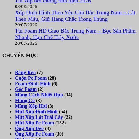
Túi xốp hơi chống tĩnh điện 2026
03/08/2026
Xốp Định Hình Theo Yêu Cầu Bắc Trung Nam – Cắt
Theo Mẫu, Giữ Hàng Chắc Trong Thùng
29/07/2026
Túi Foam HD Giao Bắc Trung Nam – Bọc Sản Phẩm
Nhanh, Hạn Chế Trầy Xước
28/07/2026
CHUYÊN MỤC
Băng Keo
(7)
Cuộn Pe Foam
(28)
Foam Định Hình
(6)
Góc Foam
(2)
Màng Cách Nhiệt Opp
(34)
Màng Co
(3)
Màng Xốp Hơi
(3)
Mút Xốp Định Hình
(54)
Mút Xốp Lót Trái Cây
(22)
Mút Xốp Pe Foam
(152)
Ống Xốp Dẻo
(3)
Ống Xốp Pe Foam
(30)