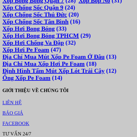
Xốp Bong Bóng Quận 7
(28)
Xốp Bóp Nổ
(31)
Xốp Chống Sốc Quận 9
(24)
Xốp Chống Sốc Thủ Đức
(20)
Xốp Chống Sốc Tân Bình
(16)
Xốp Hơi Bong Bóng
(33)
Xốp Hơi Bong Bóng TPHCM
(29)
Xốp Hơi Chống Va Đập
(32)
Xốp Hơi Pe Foam
(47)
Địa Chỉ Mua Mút Xốp Pe Foam Ở Đâu
(13)
Địa Chỉ Mua Xốp Hơi Pe Foam
(18)
Định Hình Tấm Mút Xốp Lót Trái Cây
(12)
Ống Xốp Pe Foam
(14)
GIỚI THIỆU VỀ CHÚNG TÔI
LIÊN HỆ
BÁO GIÁ
FACEBOOK
TƯ VẤN 24/7