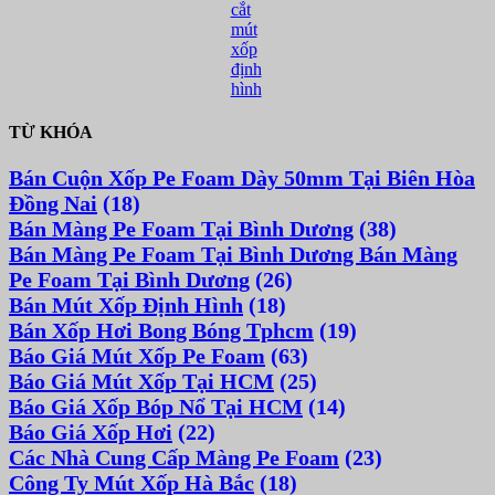
cắt
mút
xốp
định
hình
TỪ KHÓA
Bán Cuộn Xốp Pe Foam Dày 50mm Tại Biên Hòa
Đồng Nai
(18)
Bán Màng Pe Foam Tại Bình Dương
(38)
Bán Màng Pe Foam Tại Bình Dương Bán Màng
Pe Foam Tại Bình Dương
(26)
Bán Mút Xốp Định Hình
(18)
Bán Xốp Hơi Bong Bóng Tphcm
(19)
Báo Giá Mút Xốp Pe Foam
(63)
Báo Giá Mút Xốp Tại HCM
(25)
Báo Giá Xốp Bóp Nổ Tại HCM
(14)
Báo Giá Xốp Hơi
(22)
Các Nhà Cung Cấp Màng Pe Foam
(23)
Công Ty Mút Xốp Hà Bắc
(18)