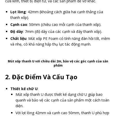
cửa kính, thiết bị điện tử, và các sản phẩm dễ vỡ khác.
Lọt lòng
: 42mm (khoảng cách giữa hai cạnh thẳng của
thanh xốp).
Cạnh cao
: 50mm (chiều cao mỗi cạnh của thanh xốp).
Độ dày
: 7mm (độ dày của các cạnh và đáy thanh xốp).
Chất liệu
: Mút xốp PE Foam có tính năng đàn hồi tốt, mềm
và nhẹ, có khả năng hấp thụ lực tác động mạnh.
Mút xốp thanh U với chiều dài 2m, bảo vệ các góc cạnh của sản
phẩm
2.
Đặc Điểm Và Cấu Tạo
Thiết kế chữ U
:
Mút xốp thanh U được thiết kế dạng chữ U giúp bao
quanh và bảo vệ các cạnh của sản phẩm một cách toàn
diện.
Với lọt lòng 42mm và cạnh cao 50mm, thanh U phù hợp