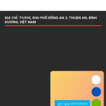
ĐỊA CHỈ: 71/01G, KHU PHỐ ĐỒNG AN 2, THUẬN AN, BÌNH
DƯƠNG, VIỆT NAM
gọi ngay 0975749339