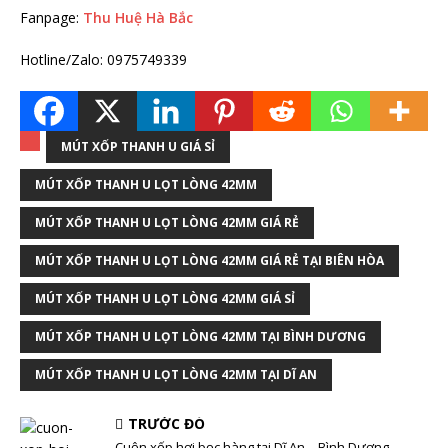
Fanpage:
Thu Huệ Hà Bắc
Hotline/Zalo: 0975749339
MÚT XỐP THANH U GIÁ SỈ
MÚT XỐP THANH U LỌT LÒNG 42MM
MÚT XỐP THANH U LỌT LÒNG 42MM GIÁ RẺ
MÚT XỐP THANH U LỌT LÒNG 42MM GIÁ RẺ TẠI BIÊN HÒA
MÚT XỐP THANH U LỌT LÒNG 42MM GIÁ SỈ
MÚT XỐP THANH U LỌT LÒNG 42MM TẠI BÌNH DƯƠNG
MÚT XỐP THANH U LỌT LÒNG 42MM TẠI DĨ AN
TRƯỚC ĐÓ
Cuộn xốp hơi bọc hàng tại Dĩ An – Bình Dương