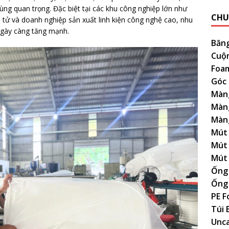
ùng quan trọng. Đặc biệt tại các khu công nghiệp lớn như
CHU
 tử và doanh nghiệp sản xuất linh kiện công nghệ cao, nhu
ngày càng tăng mạnh.
Băn
Cuộ
Foam
Góc
Màn
Màn
Màn
Mút 
Mút 
Mút
Ống
Ống
PE 
Túi 
Unc