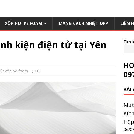
XỐP HƠI PE FOAM
MÀNG CÁCH NHIỆT OPP
LIÊN 
nh kiện điện tử tại Yên
Tìm 
HO
út xốp pe foam
0
09
BÀI
Mút
Kíc
Hộp
06/0