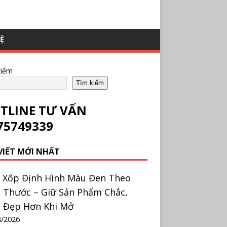
HỆ
kiếm
Tìm kiếm
TLINE TƯ VẤN
75749339
 VIẾT MỚI NHẤT
 Xốp Định Hình Màu Đen Theo
h Thước – Giữ Sản Phẩm Chắc,
 Đẹp Hơn Khi Mở
8/2026