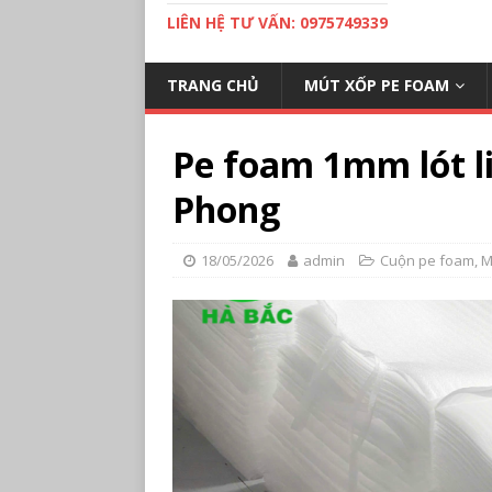
LIÊN HỆ TƯ VẤN: 0975749339
TRANG CHỦ
MÚT XỐP PE FOAM
Pe foam 1mm lót li
Phong
18/05/2026
admin
Cuộn pe foam
,
M