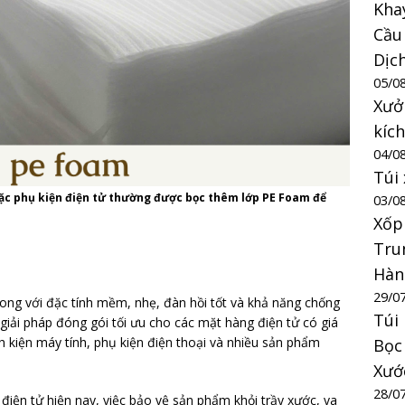
Kha
Cầu
Dịc
05/0
Xưở
kíc
04/0
Túi
ặc phụ kiện điện tử thường được bọc thêm lớp PE Foam để
03/0
Xốp
Tru
Hàn
29/0
hong với đặc tính mềm, nhẹ, đàn hồi tốt và khả năng chống
Túi
iải pháp đóng gói tối ưu cho các mặt hàng điện tử có giá
h kiện máy tính, phụ kiện điện thoại và nhiều sản phẩm
Bọc
Xướ
28/0
 điện tử hiện nay, việc bảo vệ sản phẩm khỏi trầy xước, va