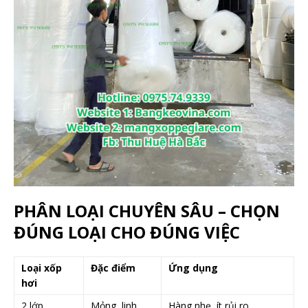
PHÂN LOẠI CHUYÊN SÂU – CHỌN
ĐÚNG LOẠI CHO ĐÚNG VIỆC
Loại xốp
Đặc điểm
Ứng dụng
hơi
2 lớp
Mỏng, linh
Hàng nhẹ, ít rủi ro