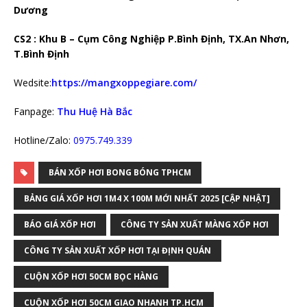
Dương
CS2 : Khu B – Cụm Công Nghiệp P.Bình Định, TX.An Nhơn,
T.Bình Định
Wedsite:
https://mangxoppegiare.com/
Fanpage:
Thu Huệ Hà Bắc
Hotline/Zalo:
0975.749.339
BÁN XỐP HƠI BONG BÓNG TPHCM
BẢNG GIÁ XỐP HƠI 1M4 X 100M MỚI NHẤT 2025 [CẬP NHẬT]
BÁO GIÁ XỐP HƠI
CÔNG TY SẢN XUẤT MÀNG XỐP HƠI
CÔNG TY SẢN XUẤT XỐP HƠI TẠI ĐỊNH QUÁN
CUỘN XỐP HƠI 50CM BỌC HÀNG
CUỘN XỐP HƠI 50CM GIAO NHANH TP.HCM