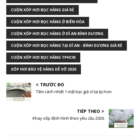
CUỘN XỐP HƠI BỌC HÀNG GIÁ RẺ
CUỘN XỐP HƠI BỌC HÀNG Ở BIÊN HÒA
CUỘN XỐP HƠI BỌC HÀNG Ở DĨ AN BÌNH DƯƠNG
CUỘN XỐP HƠI BỌC HÀNG TẠI DĨ AN - BÌNH DƯƠNG GIÁ RẺ
CUỘN XỐP HƠI BỌC HÀNG TPHCM
XỐP HƠI BẢO VỆ HÀNG DỄ VỠ 2026
TRƯỚC ĐÓ
Tấm cách nhiệt 1 mặt bạc giá sỉ tại tp.hcm
TIẾP THEO
Khay xốp định hình theo yêu cầu 2026