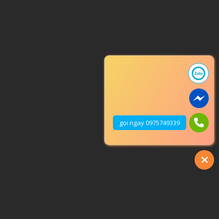
gọi ngay 0975749339