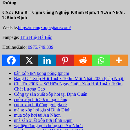
Dương
CS2 : Khu B – Cụm Công Nghiệp P.Bình Định, TX.An Nhơn,
T.Bình Định
Wedsite:
https://mangxoppegiare.com/
Fanpage:
Thu Huệ Hà Bắc
Hotline/Zalo:
0975.749.339
bán xốp hơi bong bóng tphcm
Bảng Giá Xốp Hơi 1m4 x 100m Mới Nhất 2025 [Cập Nhật]
Chỉ Từ 290K – Sở Hữu Ngay Cuộn Xốp Hơi 1m4 x 100m
Chất Lượng Cao
Công ty sản xuất xốp hơi tại Định Quán
cuộn xốp hơi 50cm bọc hàng
cuộn xốp hơi đóng gói giá rẻ
màng xốp hơi giá sỉ Bình Định
mua xốp hơi tại An Nhơn
nhà sản xuất xốp hơi Bình Định
vật liệu đóng gói chống sốc An Nhơn