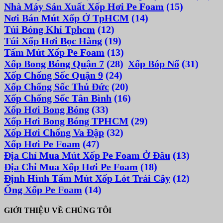
Nhà Máy Sản Xuất Xốp Hơi Pe Foam
(15)
Nơi Bán Mút Xốp Ở TpHCM
(14)
Túi Bóng Khí Tphcm
(12)
Túi Xốp Hơi Bọc Hàng
(19)
Tấm Mút Xốp Pe Foam
(13)
Xốp Bong Bóng Quận 7
(28)
Xốp Bóp Nổ
(31)
Xốp Chống Sốc Quận 9
(24)
Xốp Chống Sốc Thủ Đức
(20)
Xốp Chống Sốc Tân Bình
(16)
Xốp Hơi Bong Bóng
(33)
Xốp Hơi Bong Bóng TPHCM
(29)
Xốp Hơi Chống Va Đập
(32)
Xốp Hơi Pe Foam
(47)
Địa Chỉ Mua Mút Xốp Pe Foam Ở Đâu
(13)
Địa Chỉ Mua Xốp Hơi Pe Foam
(18)
Định Hình Tấm Mút Xốp Lót Trái Cây
(12)
Ống Xốp Pe Foam
(14)
GIỚI THIỆU VỀ CHÚNG TÔI