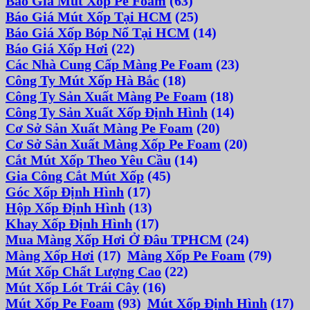
Báo Giá Mút Xốp Pe Foam
(63)
Báo Giá Mút Xốp Tại HCM
(25)
Báo Giá Xốp Bóp Nổ Tại HCM
(14)
Báo Giá Xốp Hơi
(22)
Các Nhà Cung Cấp Màng Pe Foam
(23)
Công Ty Mút Xốp Hà Bắc
(18)
Công Ty Sản Xuất Màng Pe Foam
(18)
Công Ty Sản Xuất Xốp Định Hình
(14)
Cơ Sở Sản Xuất Màng Pe Foam
(20)
Cơ Sở Sản Xuất Màng Xốp Pe Foam
(20)
Cắt Mút Xốp Theo Yêu Cầu
(14)
Gia Công Cắt Mút Xốp
(45)
Góc Xốp Định Hình
(17)
Hộp Xốp Định Hình
(13)
Khay Xốp Định Hình
(17)
Mua Màng Xốp Hơi Ở Đâu TPHCM
(24)
Màng Xốp Hơi
(17)
Màng Xốp Pe Foam
(79)
Mút Xốp Chất Lượng Cao
(22)
Mút Xốp Lót Trái Cây
(16)
Mút Xốp Pe Foam
(93)
Mút Xốp Định Hình
(17)