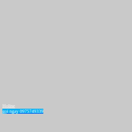
Holine
gọi ngay 0975749339