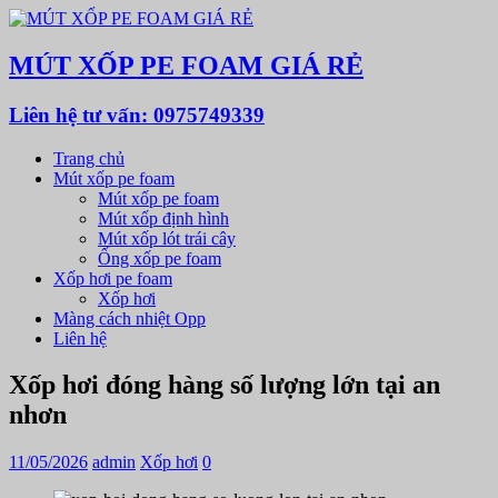
MÚT XỐP PE FOAM GIÁ RẺ
Liên hệ tư vấn: 0975749339
Trang chủ
Mút xốp pe foam
Mút xốp pe foam
Mút xốp định hình
Mút xốp lót trái cây
Ống xốp pe foam
Xốp hơi pe foam
Xốp hơi
Màng cách nhiệt Opp
Liên hệ
Xốp hơi đóng hàng số lượng lớn tại an
nhơn
11/05/2026
admin
Xốp hơi
0