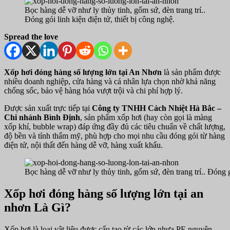
Bọc hàng dễ vỡ như ly thủy tinh, gốm sứ, đèn trang trí..
Đóng gói linh kiện điện tử, thiết bị công nghệ.
Spread the love
Xốp hơi đóng hàng số lượng lớn tại An Nhơn
là sản phẩm được
nhiều doanh nghiệp, cửa hàng và cá nhân lựa chọn nhờ khả năng
chống sốc, bảo vệ hàng hóa vượt trội và chi phí hợp lý.
Được sản xuất trực tiếp tại
Công ty TNHH Cách Nhiệt Hà Bắc –
Chi nhánh Bình Định
, sản phẩm xốp hơi (hay còn gọi là màng
xốp khí, bubble wrap) đáp ứng đầy đủ các tiêu chuẩn về chất lượng,
độ bền và tính thẩm mỹ, phù hợp cho mọi nhu cầu đóng gói từ hàng
điện tử, nội thất đến hàng dễ vỡ, hàng xuất khẩu.
Bọc hàng dễ vỡ như ly thủy tinh, gốm sứ, đèn trang trí.. Đóng gó
Xốp hơi đóng hàng số lượng lớn tại an
nhơn Là Gì?
Xốp hơi là loại vật liệu được cấu tạo từ các lớp nhựa PE nguyên