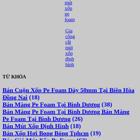
mút
xốp
pe
foam
Gia
công
cắt
mút
xốp
định
hình
TỪ KHÓA
Bán Cuộn Xốp Pe Foam Dày 50mm Tại Biên Hòa
Đồng Nai
(18)
Bán Màng Pe Foam Tại Bình Dương
(38)
Bán Màng Pe Foam Tại Bình Dương Bán Màng
Pe Foam Tại Bình Dương
(26)
Bán Mút Xốp Định Hình
(18)
Bán Xốp Hơi Bong Bóng Tphcm
(19)