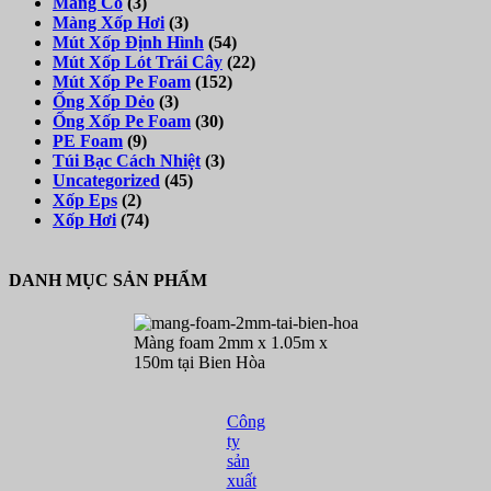
Màng Co
(3)
Màng Xốp Hơi
(3)
Mút Xốp Định Hình
(54)
Mút Xốp Lót Trái Cây
(22)
Mút Xốp Pe Foam
(152)
Ống Xốp Dẻo
(3)
Ống Xốp Pe Foam
(30)
PE Foam
(9)
Túi Bạc Cách Nhiệt
(3)
Uncategorized
(45)
Xốp Eps
(2)
Xốp Hơi
(74)
DANH MỤC SẢN PHẨM
Màng foam 2mm x 1.05m x
150m tại Bien Hòa
Công
ty
sản
xuất