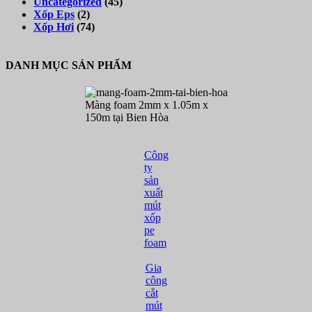
Uncategorized
(45)
Xốp Eps
(2)
Xốp Hơi
(74)
DANH MỤC SẢN PHẨM
Màng foam 2mm x 1.05m x
150m tại Bien Hòa
Công
ty
sản
xuất
mút
xốp
pe
foam
Gia
công
cắt
mút