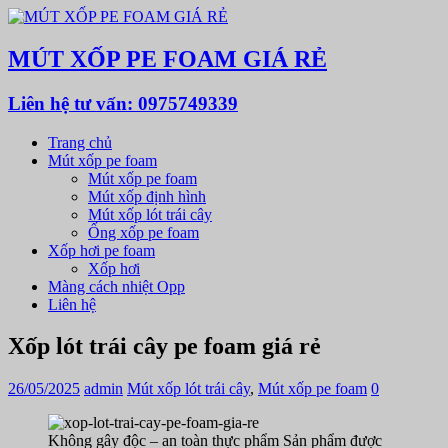
MÚT XỐP PE FOAM GIÁ RẺ
Liên hệ tư vấn: 0975749339
Trang chủ
Mút xốp pe foam
Mút xốp pe foam
Mút xốp định hình
Mút xốp lót trái cây
Ống xốp pe foam
Xốp hơi pe foam
Xốp hơi
Màng cách nhiệt Opp
Liên hệ
Xốp lót trái cây pe foam giá rẻ
26/05/2025
admin
Mút xốp lót trái cây
,
Mút xốp pe foam
0
Không gây độc – an toàn thực phẩm Sản phẩm được