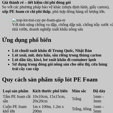
Giá thành rẻ – tiết kiệm chi phí đóng gói
So với các phương pháp bảo vệ khác (nhựa định hình, giấy carton),
xốp PE foam có chi phí thấp
, phù hợp đóng hàng số lượng lớn.
Với tính năng chống va đập, chống dập nát, chống trầy xước và
nhà vườn, doanh nghiệp xuất khẩu nông sản
Ứng dụng phổ biến
Lót chuối xuất khẩu đi Trung Quốc, Nhật Bản
Lót xoài, mít, dưa hấu, sầu riêng trong thùng carton
Lót dâu tây, kiwi, bơ xuất khẩu đi container lạnh
Sử dụng trong đóng gói nông sản cho siêu thị, cửa hàng
trái cây cao cấp
Quy cách sản phẩm xốp lót PE Foam
Loại sản phẩm
Kích thước phổ biến
Màu sắc
Độ dày
Tấm PE foam cắt
10x10cm, 15x15cm,
1mm –
Trắng
sẵn
20x20cm
3mm
Cuộn PE foam
1m x 100m, 1.2m x
1mm –
Trắng, hồng
khổ lớn
200m
5mm