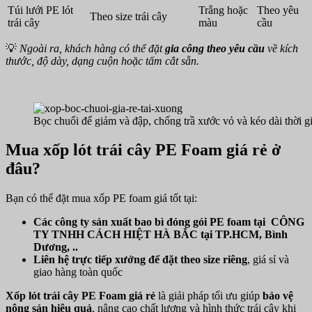
Túi lưới PE lót
Trắng hoặc
Theo yêu
Theo size trái cây
trái cây
màu
cầu
💡
Ngoài ra, khách hàng có thể đặt
gia công theo yêu cầu
về kích
thước, độ dày, dạng cuộn hoặc tấm cắt sẵn.
Bọc chuối để giảm và đập, chống trầ xước vỏ và kéo dài thời g
Mua xốp lót trái cây PE Foam giá rẻ ở
đâu?
Bạn có thể đặt mua xốp PE foam giá tốt tại:
Các công ty sản xuất bao bì đóng gói PE foam tại CÔNG
TY TNHH CÁCH HIỆT HÀ BẮC tại TP.HCM, Bình
Dương, ..
Liên hệ trực tiếp xưởng để đặt theo size riêng
, giá sỉ và
giao hàng toàn quốc
Xốp lót trái cây PE Foam giá rẻ
là giải pháp tối ưu giúp
bảo vệ
nông sản hiệu quả
, nâng cao chất lượng và hình thức trái cây khi