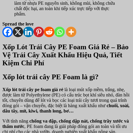
làm từ nhựa PE nguyên sinh, không mùi, không chứa
chất độc hại, an toàn khi tiếp xúc trực tiếp với thực
phẩm.
Spread the love
Xốp Lót Trái Cây PE Foam Giá Rẻ – Bảo
Vệ Trái Cây Xuất Khẩu Hiệu Quả, Tiết
Kiệm Chi Phí
Xốp lót trái cây PE Foam là gì?
Xốp lót trái cây pe foam giá rẻ
là loại mút xốp mềm, trắng, nhẹ,
được làm từ Polyethylene (PE) có cấu trúc bọt khí siêu nhỏ, đàn hồi
tốt, chuyên dùng để lót và bọc các loại trái cây tươi trong quá trình
đóng gói – vận chuyển, đặc biệt là hàng xuất khẩu như
chuối, xoài,
dâu tây, mít, kiwi, thanh long, bơ…
Với tính năng
chống va đập, chống dập nát, chống trầy xước và
thấm nước
, PE foam đang là giải pháp đóng gói an toàn và tối ưu
chi phí cho các nhà vườn, doanh nghiệp xuất khẩu nông sản.