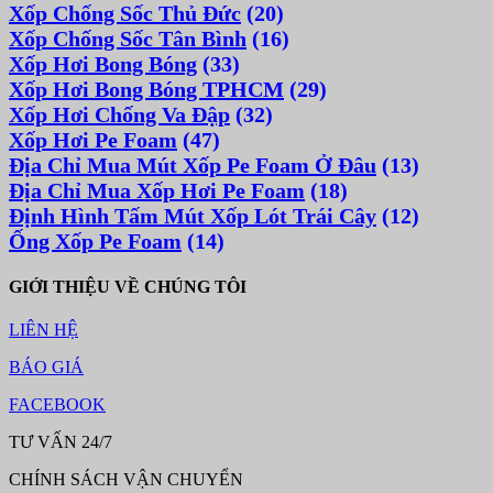
Xốp Chống Sốc Thủ Đức
(20)
Xốp Chống Sốc Tân Bình
(16)
Xốp Hơi Bong Bóng
(33)
Xốp Hơi Bong Bóng TPHCM
(29)
Xốp Hơi Chống Va Đập
(32)
Xốp Hơi Pe Foam
(47)
Địa Chỉ Mua Mút Xốp Pe Foam Ở Đâu
(13)
Địa Chỉ Mua Xốp Hơi Pe Foam
(18)
Định Hình Tấm Mút Xốp Lót Trái Cây
(12)
Ống Xốp Pe Foam
(14)
GIỚI THIỆU VỀ CHÚNG TÔI
LIÊN HỆ
BÁO GIÁ
FACEBOOK
TƯ VẤN 24/7
CHÍNH SÁCH VẬN CHUYỂN