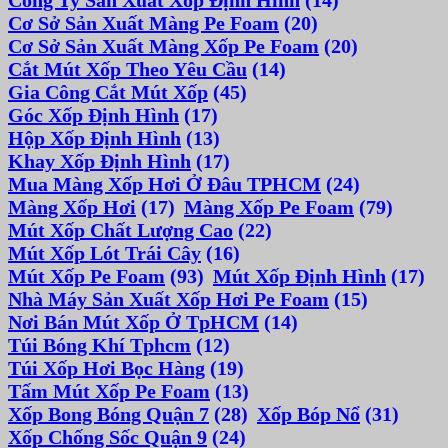
Cơ Sở Sản Xuất Màng Pe Foam
(20)
Cơ Sở Sản Xuất Màng Xốp Pe Foam
(20)
Cắt Mút Xốp Theo Yêu Cầu
(14)
Gia Công Cắt Mút Xốp
(45)
Góc Xốp Định Hình
(17)
Hộp Xốp Định Hình
(13)
Khay Xốp Định Hình
(17)
Mua Màng Xốp Hơi Ở Đâu TPHCM
(24)
Màng Xốp Hơi
(17)
Màng Xốp Pe Foam
(79)
Mút Xốp Chất Lượng Cao
(22)
Mút Xốp Lót Trái Cây
(16)
Mút Xốp Pe Foam
(93)
Mút Xốp Định Hình
(17)
Nhà Máy Sản Xuất Xốp Hơi Pe Foam
(15)
Nơi Bán Mút Xốp Ở TpHCM
(14)
Túi Bóng Khí Tphcm
(12)
Túi Xốp Hơi Bọc Hàng
(19)
Tấm Mút Xốp Pe Foam
(13)
Xốp Bong Bóng Quận 7
(28)
Xốp Bóp Nổ
(31)
Xốp Chống Sốc Quận 9
(24)