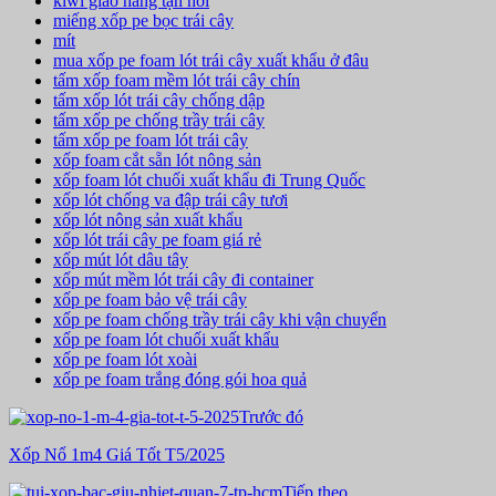
kiwi giao hàng tận nơi
miếng xốp pe bọc trái cây
mít
mua xốp pe foam lót trái cây xuất khẩu ở đâu
tấm xốp foam mềm lót trái cây chín
tấm xốp lót trái cây chống dập
tấm xốp pe chống trầy trái cây
tấm xốp pe foam lót trái cây
xốp foam cắt sẵn lót nông sản
xốp foam lót chuối xuất khẩu đi Trung Quốc
xốp lót chống va đập trái cây tươi
xốp lót nông sản xuất khẩu
xốp lót trái cây pe foam giá rẻ
xốp mút lót dâu tây
xốp mút mềm lót trái cây đi container
xốp pe foam bảo vệ trái cây
xốp pe foam chống trầy trái cây khi vận chuyển
xốp pe foam lót chuối xuất khẩu
xốp pe foam lót xoài
xốp pe foam trắng đóng gói hoa quả
Trước đó
Xốp Nổ 1m4 Giá Tốt T5/2025
Tiếp theo