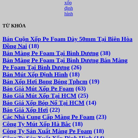
xốp
định
hình
TỪ KHÓA
Bán Cuộn Xốp Pe Foam Dày 50mm Tại Biên Hòa
Đồng Nai
(18)
Bán Màng Pe Foam Tại Bình Dương
(38)
Bán Màng Pe Foam Tại Bình Dương Bán Màng
Pe Foam Tại Bình Dương
(26)
Bán Mút Xốp Định Hình
(18)
Bán Xốp Hơi Bong Bóng Tphcm
(19)
Báo Giá Mút Xốp Pe Foam
(63)
Báo Giá Mút Xốp Tại HCM
(25)
Báo Giá Xốp Bóp Nổ Tại HCM
(14)
Báo Giá Xốp Hơi
(22)
Các Nhà Cung Cấp Màng Pe Foam
(23)
Công Ty Mút Xốp Hà Bắc
(18)
Công Ty Sản Xuất Màng Pe Foam
(18)
Công Ty Sản Xuất Xốp Định Hình
(14)