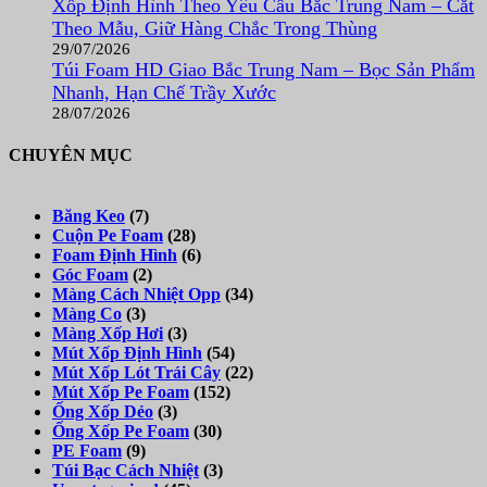
Xốp Định Hình Theo Yêu Cầu Bắc Trung Nam – Cắt
Theo Mẫu, Giữ Hàng Chắc Trong Thùng
29/07/2026
Túi Foam HD Giao Bắc Trung Nam – Bọc Sản Phẩm
Nhanh, Hạn Chế Trầy Xước
28/07/2026
CHUYÊN MỤC
Băng Keo
(7)
Cuộn Pe Foam
(28)
Foam Định Hình
(6)
Góc Foam
(2)
Màng Cách Nhiệt Opp
(34)
Màng Co
(3)
Màng Xốp Hơi
(3)
Mút Xốp Định Hình
(54)
Mút Xốp Lót Trái Cây
(22)
Mút Xốp Pe Foam
(152)
Ống Xốp Dẻo
(3)
Ống Xốp Pe Foam
(30)
PE Foam
(9)
Túi Bạc Cách Nhiệt
(3)